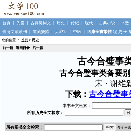
首页
|
先秦
|
古典诗词文
|
历史
|
传记
|
现代
|
古典小说
|
术数
臺灣文獻叢刊
|
道藏繁體
|
大藏经
|
中医
|
四庫全書繁體
經
史
子
您的位置 ：
首页
>
历史
前一篇
返回目录
后一篇
古今合璧事
古今合璧事类备要别
宋 · 谢维
下载：
古今合璧事类
本书全文检索：