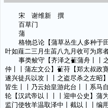
宋 谢维新 撰
百草门
蒲
格物总论【蒲草丛生人多种于田
叶如薤二三月生苖八九月收可为席
事类鲛守【齐泽之雈蒲舟丨丨之
仲丨丨蒲左文公】雈苻【郑太叔政
遂兴徒兵以攻丨丨之盗尽杀之左昭
皆生丨丨乃云始皇游此台丨丨系马
轮【汉武帝以丨丨丨迎申公史】蒲
监门使牧羊温取泽中丨截以丨丨编