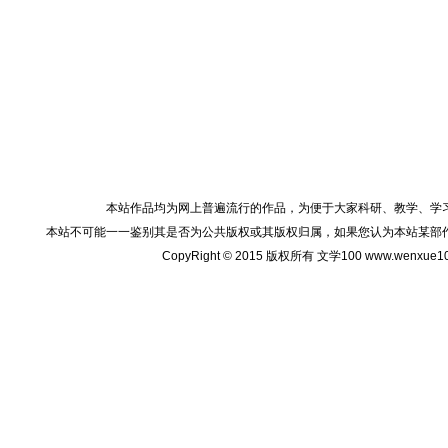
本站作品均为网上普遍流行的作品，为便于大家科研、教学、学
本站不可能一一鉴别其是否为公共版权或其版权归属，如果您认为本站某部
CopyRight © 2015 版权所有 文学100 www.wenxu