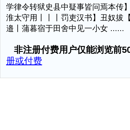
学律令转狱史县中疑事皆问焉本传
淮太守用丨丨丨罚吏汉书】丑奴拔
邉丨蒲暮宿于田舍中见一小女 ......
非注册付费用户仅能浏览前50
册或付费