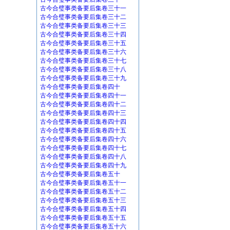
古今合璧事类备要后集卷三十一
古今合璧事类备要后集卷三十二
古今合璧事类备要后集卷三十三
古今合璧事类备要后集卷三十四
古今合璧事类备要后集卷三十五
古今合璧事类备要后集卷三十六
古今合璧事类备要后集卷三十七
古今合璧事类备要后集卷三十八
古今合璧事类备要后集卷三十九
古今合璧事类备要后集卷四十
古今合璧事类备要后集卷四十一
古今合璧事类备要后集卷四十二
古今合璧事类备要后集卷四十三
古今合璧事类备要后集卷四十四
古今合璧事类备要后集卷四十五
古今合璧事类备要后集卷四十六
古今合璧事类备要后集卷四十七
古今合璧事类备要后集卷四十八
古今合璧事类备要后集卷四十九
古今合璧事类备要后集卷五十
古今合璧事类备要后集卷五十一
古今合璧事类备要后集卷五十二
古今合璧事类备要后集卷五十三
古今合璧事类备要后集卷五十四
古今合璧事类备要后集卷五十五
古今合璧事类备要后集卷五十六