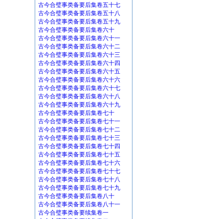
古今合璧事类备要后集卷五十七
古今合璧事类备要后集卷五十八
古今合璧事类备要后集卷五十九
古今合璧事类备要后集卷六十
古今合璧事类备要后集卷六十一
古今合璧事类备要后集卷六十二
古今合璧事类备要后集卷六十三
古今合璧事类备要后集卷六十四
古今合璧事类备要后集卷六十五
古今合璧事类备要后集卷六十六
古今合璧事类备要后集卷六十七
古今合璧事类备要后集卷六十八
古今合璧事类备要后集卷六十九
古今合璧事类备要后集卷七十
古今合璧事类备要后集卷七十一
古今合璧事类备要后集卷七十二
古今合璧事类备要后集卷七十三
古今合璧事类备要后集卷七十四
古今合璧事类备要后集卷七十五
古今合璧事类备要后集卷七十六
古今合璧事类备要后集卷七十七
古今合璧事类备要后集卷七十八
古今合璧事类备要后集卷七十九
古今合璧事类备要后集卷八十
古今合璧事类备要后集卷八十一
古今合璧事类备要续集卷一