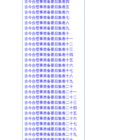
古今合璧事类备要后集卷四
古今合璧事类备要后集卷五
古今合璧事类备要后集卷六
古今合璧事类备要后集卷七
古今合璧事类备要后集卷八
古今合璧事类备要后集卷九
古今合璧事类备要后集卷十
古今合璧事类备要后集卷十一
古今合璧事类备要后集卷十二
古今合璧事类备要后集卷十三
古今合璧事类备要后集卷十四
古今合璧事类备要后集卷十五
古今合璧事类备要后集卷十六
古今合璧事类备要后集卷十七
古今合璧事类备要后集卷十八
古今合璧事类备要后集卷十九
古今合璧事类备要后集卷二十
古今合璧事类备要后集卷二十一
古今合璧事类备要后集卷二十二
古今合璧事类备要后集卷二十三
古今合璧事类备要后集卷二十四
古今合璧事类备要后集卷二十五
古今合璧事类备要后集卷二十六
古今合璧事类备要后集卷二十七
古今合璧事类偹要后集卷二十八
古今合璧事类备要后集卷二十九
古今合璧事类备要后集卷三十