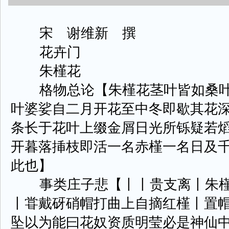
宋 谢维新 撰
花卉门
朱槿花
格物总论【朱槿花茎叶皆如桑叶
叶婆娑自二月开花至中冬即歇其花
条长于花叶上缀金屑日光所铄疑若
开暮落挿枝即活一名赤槿一名日及
此也】
事类庄子悲【丨丨贵支离丨朱槿
丨甞戴砑硝帽打曲上自摘红槿丨置
坠以为能曰花奴资质明莹必是神仙