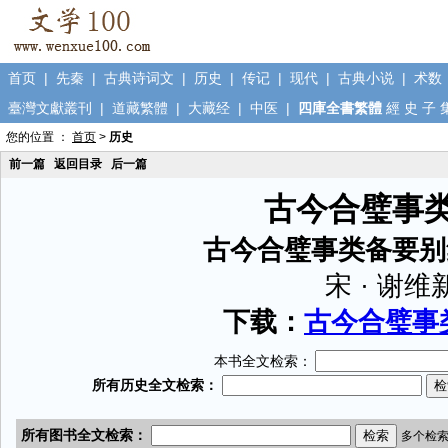
首页
|
先秦
|
古典诗词文
|
历史
|
传记
|
现代
|
古典小说
|
术数
臺灣文獻叢刊
|
道藏繁體
|
大藏经
|
中医
|
四庫全書繁體
經
史
子
您的位置 ：
首页
>
历史
前一篇
返回目录
后一篇
古今合璧事
古今合璧事类备要别
宋 · 谢维
下载：
古今合璧事类
本书全文检索：