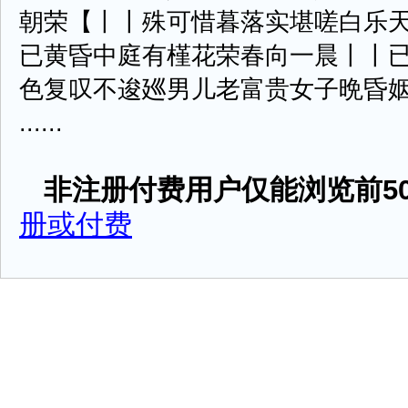
朝荣【丨丨殊可惜暮落实堪嗟白乐
已黄昏中庭有槿花荣春向一晨丨丨
色复叹不逡廵男儿老富贵女子晩昏
......
非注册付费用户仅能浏览前50
册或付费