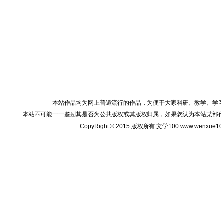
本站作品均为网上普遍流行的作品，为便于大家科研、教学、学
本站不可能一一鉴别其是否为公共版权或其版权归属，如果您认为本站某部
CopyRight © 2015 版权所有 文学100 www.wenxu