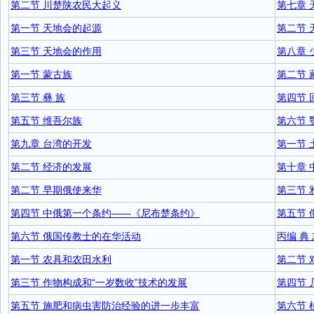
第二节 川楚陕农民大起义
第七章 
第一节 天地会的起源
第二节
第三节 天地会的作用
第八章 
第一节 蒙古族
第二节 
第三节 彝 族
第四节 
第五节 维吾尔族
第六节
第九章 台湾的开发
第一节 
第二节 经济的发展
第十章 
第二节 早期俄使来华
第三节 
第四节 中俄第一个条约——《尼布楚条约》
第五节
第六节 俄国传教士的在华活动
丙编 典
第一节 农具和农田水利
第二节
第三节 作物构成和“一岁数收”技术的发展
第四节 
第五节 施肥和病虫害防治经验的进一步丰富
第六节