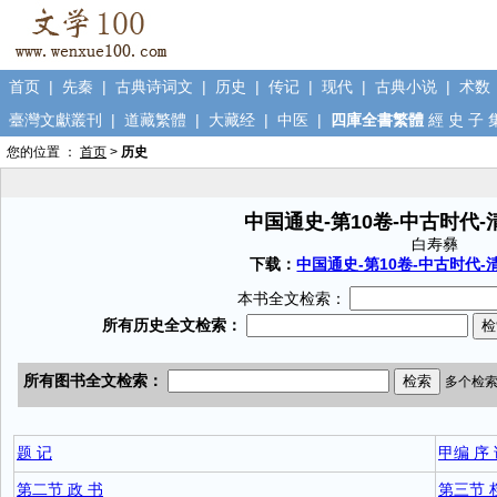
首页
|
先秦
|
古典诗词文
|
历史
|
传记
|
现代
|
古典小说
|
术数
臺灣文獻叢刊
|
道藏繁體
|
大藏经
|
中医
|
四庫全書繁體
經
史
子
您的位置 ：
首页
>
历史
中国通史-第10卷-中古时代
白寿彝
下载：
中国通史-第10卷-中古时代-清
本书全文检索：
题 记
甲编 序
第二节 政 书
第三节 