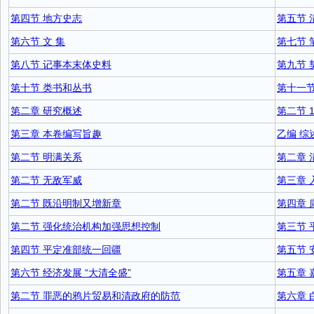
第四节 地方史志
第五节 
第六节 文 集
第七节 
第八节 记事本末体史料
第九节 
第十节 类书和丛书
第十一节
第二章 研究概述
第二节 
第三章 本卷编写旨趣
乙编 综
第二节 明满关系
第二章 
第二节 无敌军威
第三章 
第二节 既沿明制又增新章
第四章 
第二节 强化统治机构加强思想控制
第三节 
第四节 平定准部统一回疆
第五节 
第六节 经济发展 “大清全盛”
第五章 
第二节 罪恶的鸦片贸易和清政府的防范
第六章