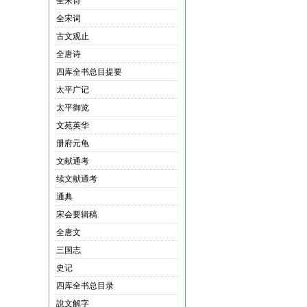
全宋诗
全宋词
古文观止
全唐诗
四库全书总目提要
太平广记
太平御览
文苑英华
册府元龟
文献通考
续文献通考
通典
宋会要辑稿
全唐文
三国志
史记
四库全书总目录
說文解字