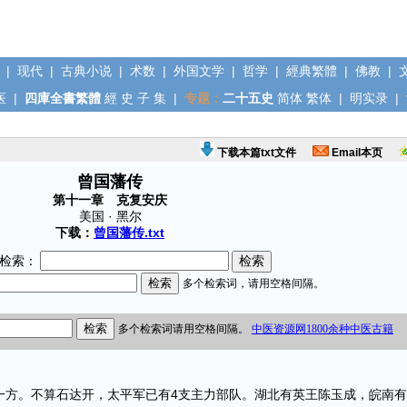
|
现代
|
古典小说
|
术数
|
外国文学
|
哲学
|
經典繁體
|
佛教
|
医
|
四庫全書繁體
經
史
子
集
|
专题：
二十五史
简体
繁体
|
明实录
|
下载本篇txt文件
Email本页
曾国藩传
第十一章 克复安庆
美国 · 黑尔
下载：
曾国藩传.txt
检索：
一方。不算石达开，太平军已有4支主力部队。湖北有英王陈玉成，皖南