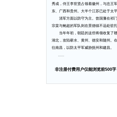
秀成，侍王李世贤占领着徽州，与忠王
东、广西和贵州。大半个江苏已处于太
清军方面以防守为主。曾国藩在祁门，
宗棠与鲍超的军队则在景德镇不远处驻
当年年初，朝廷的这些将领收复了赣北
湖北，攻陷蕲水、黄州、德安和随州。
往南昌，以防太平军威胁抚州和建昌。
......
非注册付费用户仅能浏览前500字