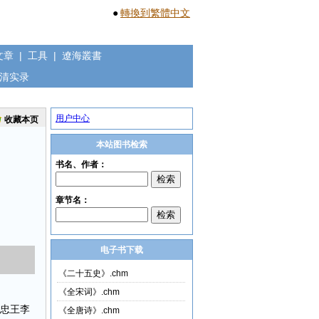
●
轉換到繁體中文
文章
|
工具
|
遼海叢書
清实录
用户中心
收藏本页
本站图书检索
电子书下载
《二十五史》.chm
《全宋词》.chm
有忠王李
《全唐诗》.chm