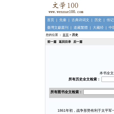
首页
|
先秦
|
古典诗词文
|
历史
|
传记
臺灣文獻叢刊
|
道藏繁體
|
大藏经
|
中
您的位置 ：
首页
>
历史
前一篇
返回目录
后一篇
本书全文
1861年初，战争形势有利于太平军