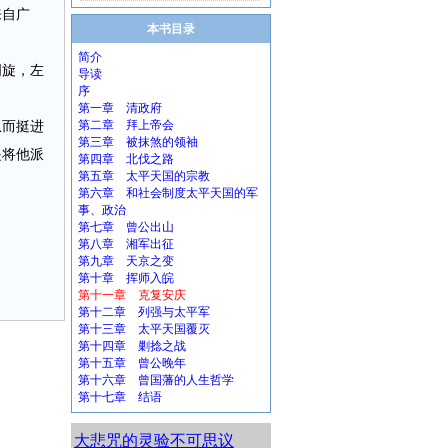
来自广
本书目录
简介
周旋，左
导读
序
第一章 清政府
从而挺进
第二章 拜上帝会
第三章 被抹煞的领袖
是将他派
第四章 北伐之路
第五章 太平天国的宗教
第六章 和社会制度太平天国的军
事、政治
第七章 曾公出山
第八章 湘军出征
第九章 天京之变
第十章 挥师入皖
第十一章 克复安庆
第十二章 列强与太平军
第十三章 太平天国覆灭
第十四章 剿捻之战
第十五章 曾公晚年
第十六章 曾国藩的人生哲学
第十七章 结语
大悲咒的灵验不可思议