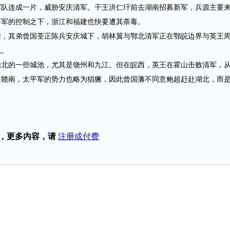
军队连成一片，威胁安庆清军。干王洪仁玕前去湖南招募新军，兵源主要
平军的控制之下，浙江和福建也快要遭其荼毒。
其弟曾国荃正陈兵安庆城下，胡林翼与鄂北清军正在鄂皖边界与英王
扎。
的一些城池，尤其是饶州和九江。但在皖西，英王在霍山击败清军，
在赣南，太平军的势力也略为猖獗，因此曾国藩不同意鲍超赶赴湖北，而
，更多内容，请
注册或付费