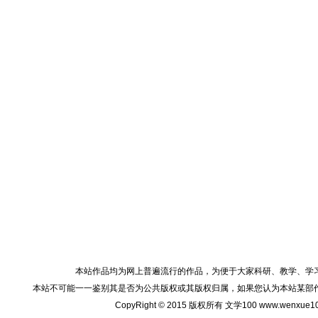
本站作品均为网上普遍流行的作品，为便于大家科研、教学、学
本站不可能一一鉴别其是否为公共版权或其版权归属，如果您认为本站某部
CopyRight © 2015 版权所有 文学100 www.wenxu