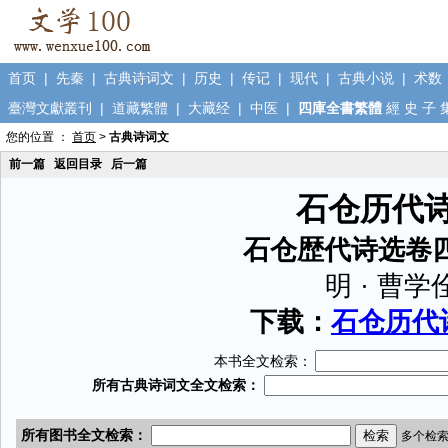
首页
|
先秦
|
古典诗词文
|
历史
|
传记
|
现代
|
古典小说
|
术数
臺灣文獻叢刊
|
道藏繁體
|
大藏经
|
中医
|
四庫全書繁體
經
史
子
您的位置 ：
首页
>
古典诗词文
前一篇
返回目录
后一篇
石仓历代
石仓歴代诗选卷
明 · 曹学
下载：
石仓历代诗
本书全文检索：