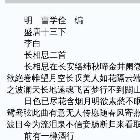
明 曹学佺 编
盛唐十三下
李白
长相思二首
长相思在长安络纬秋啼金井阑微
欲絶卷帷望月空长叹美人如花隔云
之波澜天长地逺魂飞苦梦行不到闗
日色已尽花含烟月明欲素愁不眠
鸳鸯弦此曲有意无人传愿随春风寄
波目今为流泪泉不信妾肠断归来看
前有一樽酒行