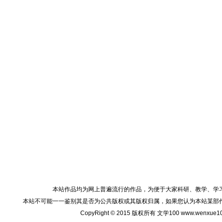
本站作品均为网上普遍流行的作品，为便于大家科研、教学、学
本站不可能一一鉴别其是否为公共版权或其版权归属，如果您认为本站某部
CopyRight © 2015 版权所有 文学100 www.wenxu