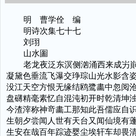
明 曹学佺 编
明诗次集七十七
刘珝
山水圗
老龙夜泛东溟侧汹涌西来成屴崱
凝黛色垂流飞瀑交琤琮山光水影含
没江天空方恨无缘结鸥鹭畵中忽阅
盘礴精毫素忆自混沌初开时乾清坤
今渣滓称神竒畵工那知此吾儒应自
生朝夕尝闻人世有天台又闻仙境有
生安在哉百年踪迹婴尘埃轩车却畏