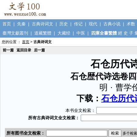
首页
|
先秦
|
古典诗词文
|
历史
|
传记
|
现代
|
古典小说
|
术数
臺灣文獻叢刊
|
道藏繁體
|
大藏经
|
中医
|
四庫全書繁體
經
史
子
您的位置 ：
首页
>
古典诗词文
前一篇
返回目录
后一篇
石仓历代
石仓歴代诗选卷四
明 · 曹学
下载：
石仓历代诗
本书全文检索：