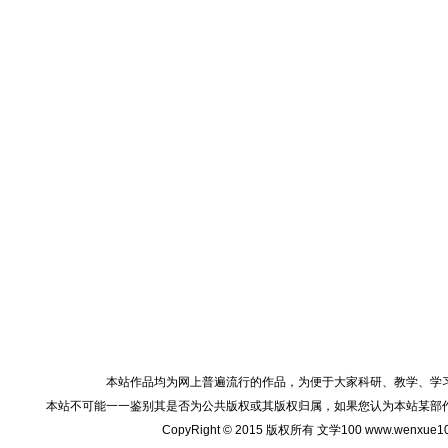
本站作品均为网上普遍流行的作品，为便于大家科研、教学、学
本站不可能一一鉴别其是否为公共版权或其版权归属，如果您认为本站某部
CopyRight © 2015 版权所有 文学100 www.wenxu