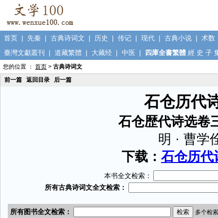
首页
|
先秦
|
古典诗词文
|
历史
|
传记
|
现代
|
古典小说
|
术数
臺灣文獻叢刊
|
道藏繁體
|
大藏经
|
中医
|
四庫全書繁體
經
史
子
您的位置 ：
首页
>
古典诗词文
前一篇
返回目录
后一篇
石仓历代
石仓歴代诗选卷
明 · 曹学
下载：
石仓历代诗
本书全文检索：