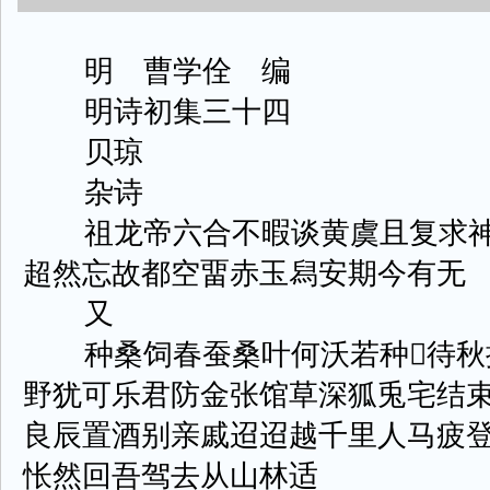
明 曹学佺 编
明诗初集三十四
贝琼
杂诗
祖龙帝六合不暇谈黄虞且复求神
超然忘故都空畱赤玉舄安期今有无
又
种桑饲春蚕桑叶何沃若种待秋摘
野犹可乐君防金张馆草深狐兎宅结
良辰置酒别亲戚迢迢越千里人马疲
怅然回吾驾去从山林适