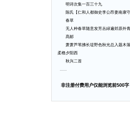
明诗次集一百三十九
陈氏【仁和人都御史李公昂妻南康守
春草
无人种春草随意发芳丛緑遍郊原外青回
髙邮
萧萧芦苇拂长堤野色秋光总入题木落山
柔橹夕阳西
秋兴二首
......
非注册付费用户仅能浏览前500字