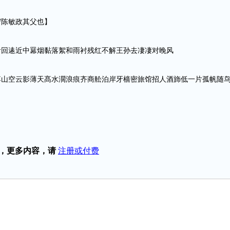
陈敏政其父也】
逺近中羃烟黏落絮和雨衬残红不解王孙去凄凄对晚风
空云影薄天髙水濶浪痕齐商舩泊岸牙樯密旅馆招人酒斾低一片孤帆随
，更多内容，请
注册或付费