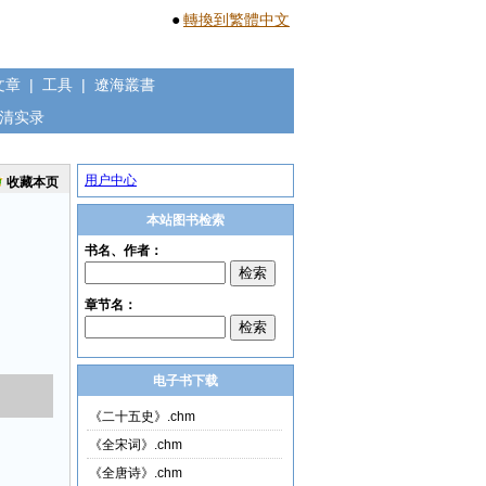
●
轉換到繁體中文
文章
|
工具
|
遼海叢書
清实录
用户中心
收藏本页
本站图书检索
电子书下载
《二十五史》.chm
《全宋词》.chm
《全唐诗》.chm