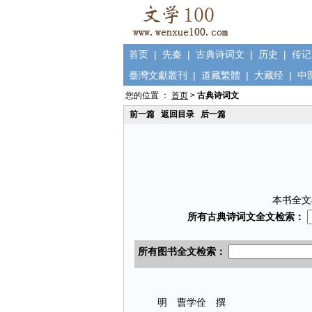
首页
|
先秦
|
古典诗词文
|
历史
|
传记
臺灣文獻叢刊
|
道藏繁體
|
大藏经
|
中
您的位置 ：
首页
>
古典诗词文
前一篇
返回目录
后一篇
本书全文
明 曹学佺 撰