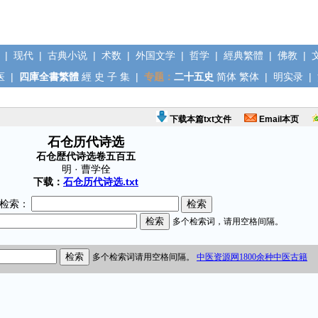
|
现代
|
古典小说
|
术数
|
外国文学
|
哲学
|
經典繁體
|
佛教
|
医
|
四庫全書繁體
經
史
子
集
|
专题：
二十五史
简体
繁体
|
明实录
|
下载本篇txt文件
Email本页
石仓历代诗选
石仓歴代诗选卷五百五
明 · 曹学佺
下载：
石仓历代诗选.txt
检索：