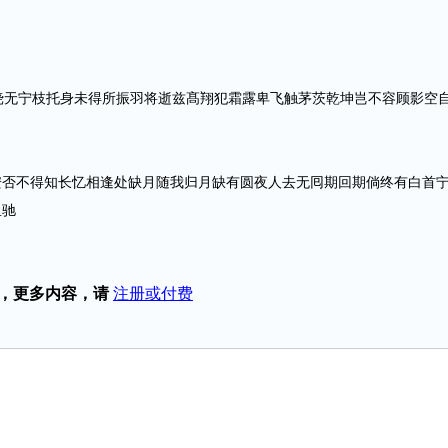
无宁枝托身未得所振羽将逝兹髙翔犯霜露卑飞触茅茨乾坤岂不容顾影空
不得知长忆相逢处缺月随我归月缺有圆夜人去无囘期回期倘终有白首
里驰
，更多内容，请
注册或付费