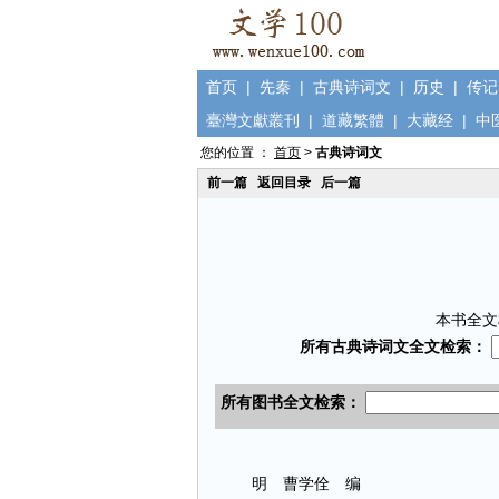
首页
|
先秦
|
古典诗词文
|
历史
|
传记
臺灣文獻叢刊
|
道藏繁體
|
大藏经
|
中
您的位置 ：
首页
>
古典诗词文
前一篇
返回目录
后一篇
本书全文
明 曹学佺 编