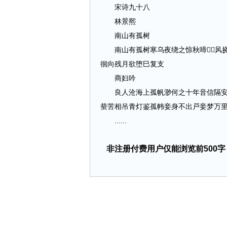
宋诗九十八
林景熈
南山有孤树
南山有孤树寒乌夜绕之惊秋啼风挠
徊向残月欲堕巳复支
商妇吟
良人沧海上孤帆渺何之十年音信隔安否
蛬苦相吊青灯鉴孤帏妾身不出戸妾梦万
......
非注册付费用户仅能浏览前500字