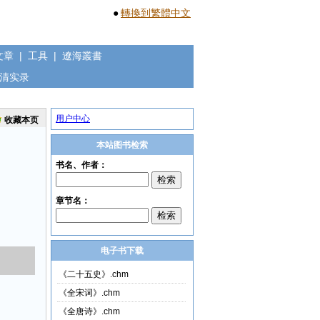
●
轉換到繁體中文
文章
|
工具
|
遼海叢書
清实录
用户中心
收藏本页
本站图书检索
电子书下载
《二十五史》.chm
《全宋词》.chm
《全唐诗》.chm