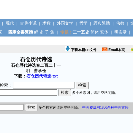
|
现代
|
古典小说
|
术数
|
外国文学
|
哲学
|
經典繁體
|
佛教
|
医
|
四庫全書繁體
經
史
子
集
|
专题：
二十五史
简体
繁体
|
明实录
|
下载本篇txt文件
Email本页
石仓历代诗选
石仓歴代诗选卷二百二十一
明 · 曹学佺
下载：
石仓历代诗选.txt
检索：