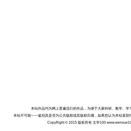
本站作品均为网上普遍流行的作品，为便于大家科研、教学、学
本站不可能一一鉴别其是否为公共版权或其版权归属，如果您认为本站某部
CopyRight © 2015 版权所有 文学100 www.wenxu