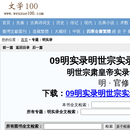
首页
|
先秦
|
古典诗词文
|
历史
|
传记
|
现代
|
古典小说
|
术数
臺灣文獻叢刊
|
道藏繁體
|
大藏经
|
中医
|
四庫全書繁體
經
史
子
您的位置 ：
首页
>
专题：明实录
前一篇
返回目录
后一篇
09明实录明世宗实录
明世宗肃皇帝实录
明 · 官修
下载：
09明实录明世宗实录
本书全文检索：