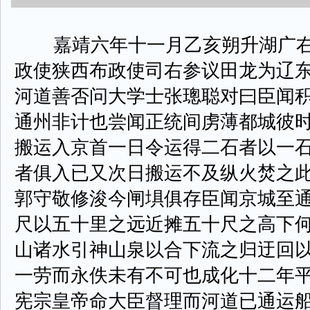
嘉靖六年十一月乙亥朔升湖广右
政使狭西布政使司右参议田龙为辽东
河道善否问大学士张璁聪对曰臣闻
通州非计也尝闻正统间虏薄都城彼
搬运入京首一日令运得二石者以一
者俱入已又次日搬运不及纵火焚之
郭守敬修浚今闸埧俱存臣闻京城至
尺以五十里之远近摊五十尺之高下
山诸水引神山泉以合下流之归迂回
一劳而永佚未有不可也成化十二年
宪宗皇帝命大臣督理而河道已通运