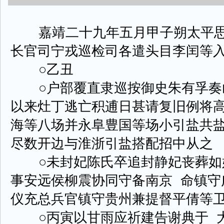
嘉靖二十九年五月甲子朔太平思
长官司宁戎巡检司各遣头目李闰等
○乙丑
○户部覆直隶巡按御史朱有孚奏
以来灶丁逃亡积逋日甚请复旧例将
海等八场并永阜豊国等场小引盐共
尽数开边与淮浙引盐搭配招中从之
○未封妃陈氏卒追封静妃丧葬如妃
事安远侯柳震协同守备南京 命镇守
仪充总兵官镇守贵州兼提督平倩等
○丙寅以甘雨应祈建告谢典于 大