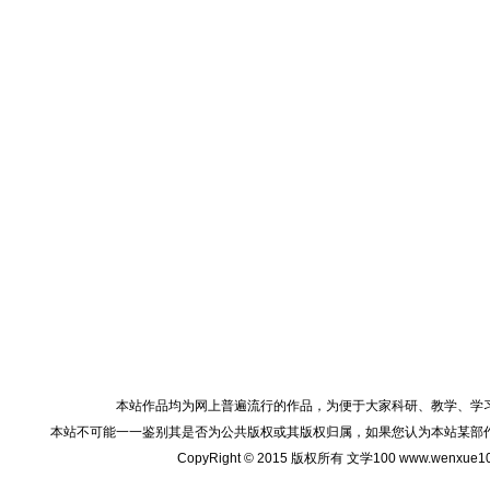
本站作品均为网上普遍流行的作品，为便于大家科研、教学、学
本站不可能一一鉴别其是否为公共版权或其版权归属，如果您认为本站某部
CopyRight © 2015 版权所有 文学100 www.wenxu