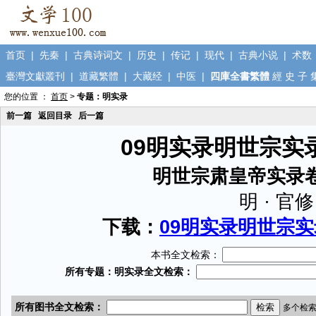
首页
|
先秦
|
古典诗词文
|
历史
|
传记
|
现代
|
古典小说
|
术数
臺灣文獻叢刊
|
道藏繁體
|
大藏经
|
中医
|
四庫全書繁體
經
史
子
您的位置 ：
首页
>
专题：明实录
前一篇
返回目录
后一篇
09明实录明世宗实录
明世宗肃皇帝实录
明 · 官修
下载：
09明实录明世宗实录
本书全文检索：