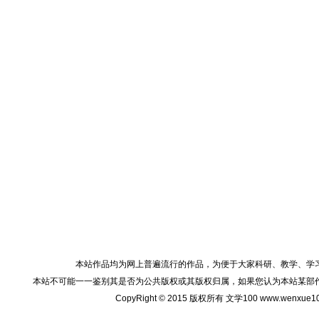
本站作品均为网上普遍流行的作品，为便于大家科研、教学、学
本站不可能一一鉴别其是否为公共版权或其版权归属，如果您认为本站某部
CopyRight © 2015 版权所有 文学100 www.wenxu