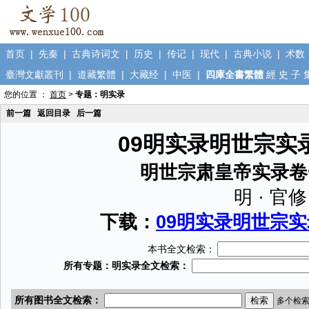
首页
|
先秦
|
古典诗词文
|
历史
|
传记
|
现代
|
古典小说
|
术数
臺灣文獻叢刊
|
道藏繁體
|
大藏经
|
中医
|
四庫全書繁體
經
史
子
您的位置 ：
首页
>
专题：明实录
前一篇
返回目录
后一篇
09明实录明世宗实录
明世宗肃皇帝实录卷
明 · 官修
下载：
09明实录明世宗实录
本书全文检索：