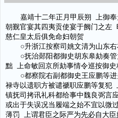
嘉靖十二年正月甲辰朔 上御奉
朝觐官宴其四夷贡使宴于阙门之左 
慈仁皇太后俱免命妇朝贺
○升浙江按察司姚文清为山东右
○抚治郧阳都御史胡东皋劾奏管
黜 上命敏回京所劾事情令巡按御
○都察院右副都御史王应鹏等进
禄寺以遗职方被谴禠职应鹏等复犯 
镇抚司拷讯礼科都给事中魏良弼言
或出于失误况当履端之始不宜以微
薄罚 上谓君臣之际严为先必自大臣