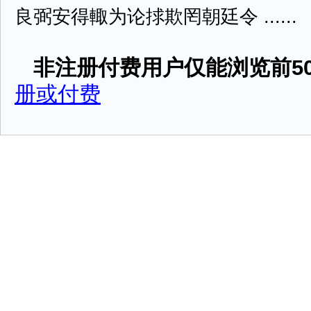
良弼安得輙为论捄欺罔朝廷令 ......
非注册付费用户仅能浏览前50
册或付费