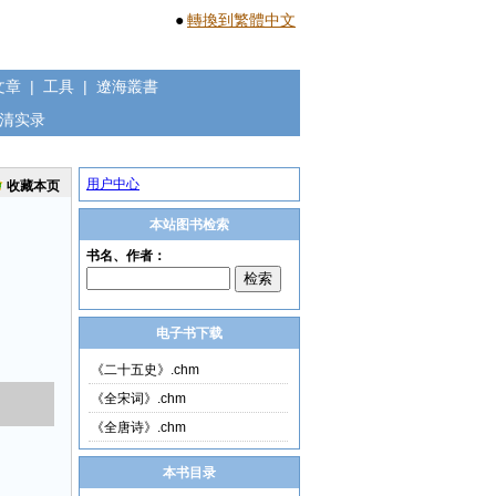
●
轉換到繁體中文
文章
|
工具
|
遼海叢書
清实录
用户中心
收藏本页
本站图书检索
电子书下载
《二十五史》.chm
《全宋词》.chm
《全唐诗》.chm
本书目录