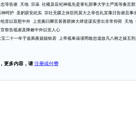
等告谢 天地 宗庙 社稷及应祀神祗先是掌礼部事大学士严嵩等奏言群
百神呵护 圣躬获安此实 宗社无疆之休臣民莫大之幸也礼宜诹日告谢且事
纶音以宣慰中外 上览奏曰卿言甚善群婢大肆逆谋实变出非常仰荷 天地
遣官祭告祗谢及降敕中外以安人心
宝二十一年于兹夙夜兢兢钦若 上帝祗奉庙谟罔敢怠遑故凡八柄之操五刑
，更多内容，请
注册或付费