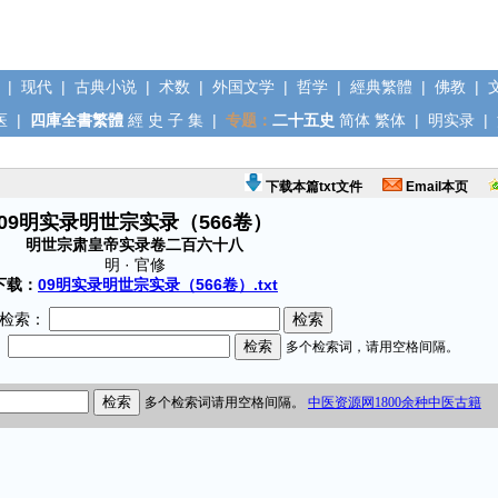
|
现代
|
古典小说
|
术数
|
外国文学
|
哲学
|
經典繁體
|
佛教
|
医
|
四庫全書繁體
經
史
子
集
|
专题：
二十五史
简体
繁体
|
明实录
|
下载本篇txt文件
Email本页
09明实录明世宗实录（566卷）
明世宗肃皇帝实录卷二百六十八
明 · 官修
下载：
09明实录明世宗实录（566卷）.txt
检索：