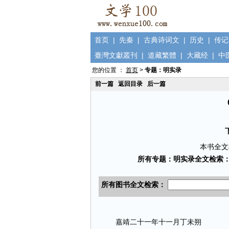
首页
|
先秦
|
古典诗词文
|
历史
|
传记
臺灣文獻叢刊
|
道藏繁體
|
大藏经
|
中
您的位置 ：
首页
>
专题：明实录
前一篇
返回目录
后一篇
本书全文
嘉靖二十一年十一月丁未朔