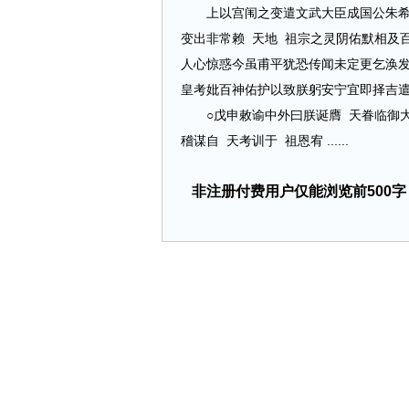
上以宫闱之变遣文武大臣成国公朱希忠
变出非常赖 天地 祖宗之灵阴佑默相及
人心惊惑今虽甫平犹恐传闻未定更乞涣发
皇考妣百神佑护以致朕躬安宁宜即择吉
○戊申敕谕中外曰朕诞膺 天眷临御大
稽谋自 天考训于 祖恩宥 ......
非注册付费用户仅能浏览前500字