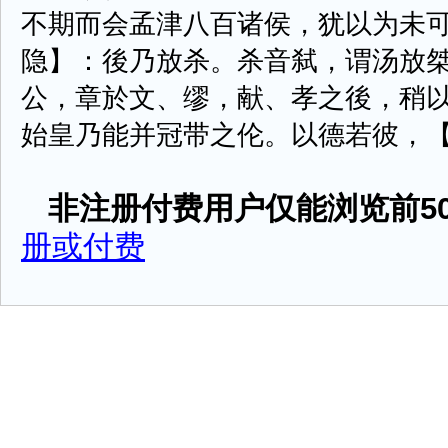
不期而会孟津八百诸侯，犹以为未
隐】：後乃放杀。杀音弑，谓汤放
公，章於文、缪，献、孝之後，稍
始皇乃能并冠带之伦。以德若彼，【索隐】
非注册付费用户仅能浏览前50
册或付费