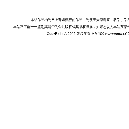
本站作品均为网上普遍流行的作品，为便于大家科研、教学、学
本站不可能一一鉴别其是否为公共版权或其版权归属，如果您认为本站某部
CopyRight © 2015 版权所有 文学100 www.wenxu