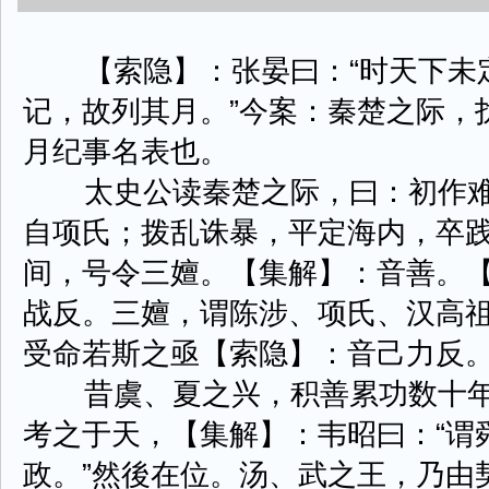
【索隐】：张晏曰：“时天下未
记，故列其月。”今案：秦楚之际，
月纪事名表也。
太史公读秦楚之际，曰：初作难
自项氏；拨乱诛暴，平定海内，卒
间，号令三嬗。【集解】：音善。【
战反。三嬗，谓陈涉、项氏、汉高
受命若斯之亟【索隐】：音己力反
昔虞、夏之兴，积善累功数十年
考之于天，【集解】：韦昭曰：“谓
政。”然後在位。汤、武之王，乃由