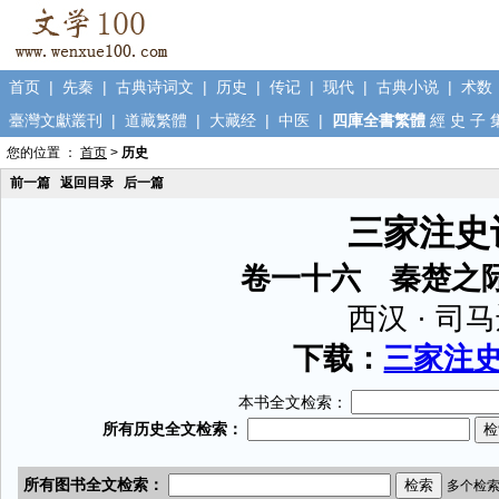
首页
|
先秦
|
古典诗词文
|
历史
|
传记
|
现代
|
古典小说
|
术数
臺灣文獻叢刊
|
道藏繁體
|
大藏经
|
中医
|
四庫全書繁體
經
史
子
您的位置 ：
首页
>
历史
前一篇
返回目录
后一篇
三家注史
卷一十六 秦楚之
西汉 · 司
下载：
三家注史记
本书全文检索：