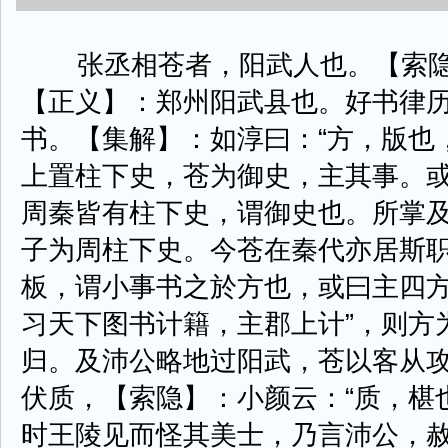
张丞相苍者，阳武人也。【索隐
【正义】：郑州阳武县也。好书律
书。【集解】：如淳曰：“方，版也
上置柱下史，苍为御史，主其事。或
周秦皆有柱下史，谓御史也。所掌
子为周柱下史。今苍在秦代亦居斯
板，谓小事书之於方也，或曰主四方
习天下图书计籍，主郡上计”，则方
归。及沛公略地过阳武，苍以客从
伏质，【索隐】：小颜云：“质，椹
时王陵见而怪其美士，乃言沛公，