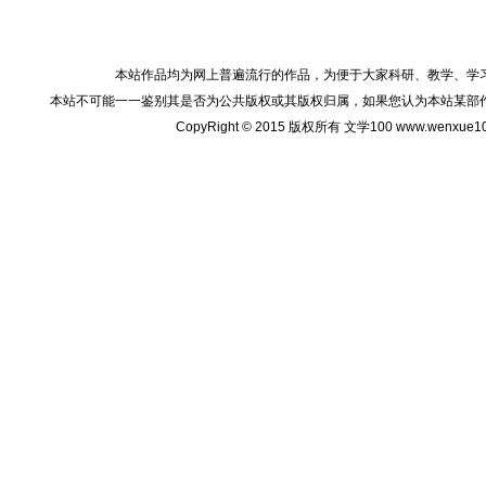
本站作品均为网上普遍流行的作品，为便于大家科研、教学、学
本站不可能一一鉴别其是否为公共版权或其版权归属，如果您认为本站某部
CopyRight © 2015 版权所有 文学100 www.wenxu