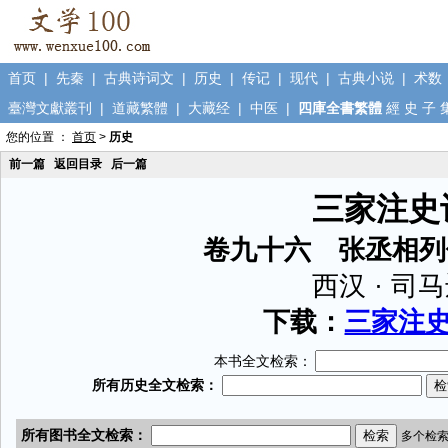
首页
|
先秦
|
古典诗词文
|
历史
|
传记
|
现代
|
古典小说
|
术数
臺灣文獻叢刊
|
道藏繁體
|
大藏经
|
中医
|
四庫全書繁體
經
史
子
您的位置 ：
首页
>
历史
前一篇
返回目录
后一篇
三家注史
卷九十六 张丞相列
西汉 · 司
下载：
三家注史记
本书全文检索：