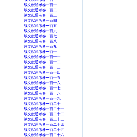
续文献通考卷一百一
续文献通考卷一百二
续文献通考卷一百三
续文献通考卷一百四
续文献通考卷一百五
续文献通考卷一百六
续文献通考卷一百七
续文献通考卷一百八
续文献通考卷一百九
续文献通考卷一百十
续文献通考卷一百十一
续文献通考卷一百十二
续文献通考卷一百十三
续文献通考卷一百十四
续文献通考卷一百十五
续文献通考卷一百十六
续文献通考卷一百十七
续文献通考卷一百十八
续文献通考卷一百十九
续文献通考卷一百二十
续文献通考卷一百二十一
续文献通考卷一百二十二
续文献通考卷一百二十三
续文献通考卷一百二十四
续文献通考卷一百二十五
续文献通考卷一百二十六