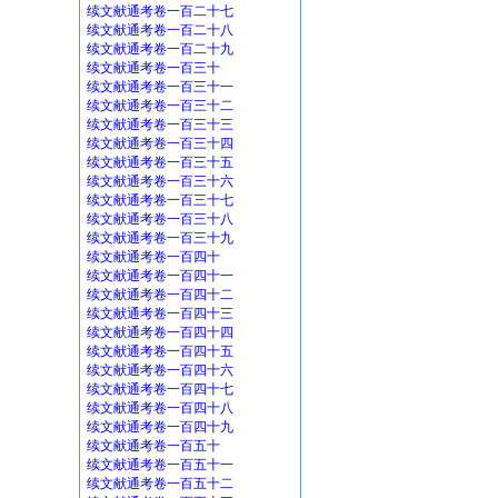
续文献通考卷一百二十七
续文献通考卷一百二十八
续文献通考卷一百二十九
续文献通考卷一百三十
续文献通考卷一百三十一
续文献通考卷一百三十二
续文献通考卷一百三十三
续文献通考卷一百三十四
续文献通考卷一百三十五
续文献通考卷一百三十六
续文献通考卷一百三十七
续文献通考卷一百三十八
续文献通考卷一百三十九
续文献通考卷一百四十
续文献通考卷一百四十一
续文献通考卷一百四十二
续文献通考卷一百四十三
续文献通考卷一百四十四
续文献通考卷一百四十五
续文献通考卷一百四十六
续文献通考卷一百四十七
续文献通考卷一百四十八
续文献通考卷一百四十九
续文献通考卷一百五十
续文献通考卷一百五十一
续文献通考卷一百五十二