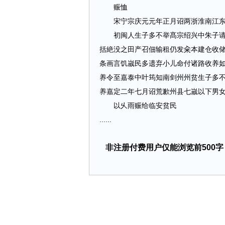
赈恤
宋宁宗庆元元年正月诏两浙淮南江东
初闽人生子多不举髙宗绍兴中朱子请立
括絶没之田产召佃输租仍发籴本建仓收
条画言饥嵗民多遗弃小儿命付诸路收养
养令至嘉泰中叶筠知南剑州州贫生子多
养嘉定二年七月诏荒歉州县七嵗以下男
以乆雨赈给临安贫民
......
非注册付费用户仅能浏览前500字