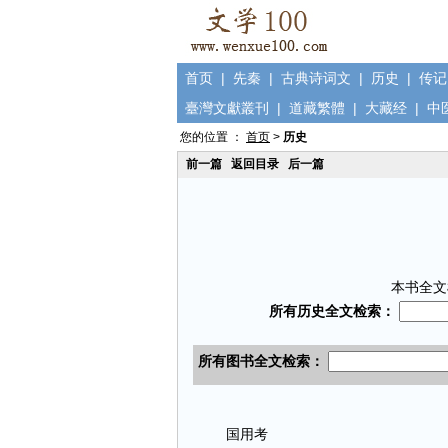
首页
|
先秦
|
古典诗词文
|
历史
|
传记
臺灣文獻叢刊
|
道藏繁體
|
大藏经
|
中
您的位置 ：
首页
>
历史
前一篇
返回目录
后一篇
本书全文
国用考