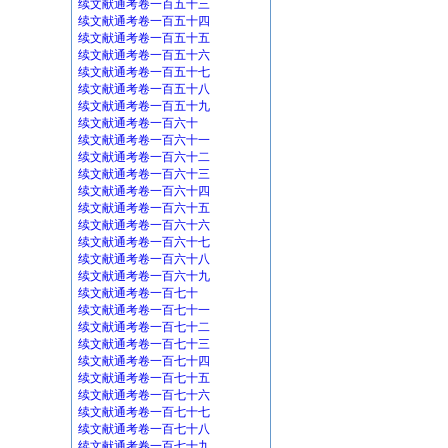
续文献通考卷一百五十三
续文献通考卷一百五十四
续文献通考卷一百五十五
续文献通考卷一百五十六
续文献通考卷一百五十七
续文献通考卷一百五十八
续文献通考卷一百五十九
续文献通考卷一百六十
续文献通考卷一百六十一
续文献通考卷一百六十二
续文献通考卷一百六十三
续文献通考卷一百六十四
续文献通考卷一百六十五
续文献通考卷一百六十六
续文献通考卷一百六十七
续文献通考卷一百六十八
续文献通考卷一百六十九
续文献通考卷一百七十
续文献通考卷一百七十一
续文献通考卷一百七十二
续文献通考卷一百七十三
续文献通考卷一百七十四
续文献通考卷一百七十五
续文献通考卷一百七十六
续文献通考卷一百七十七
续文献通考卷一百七十八
续文献通考卷一百七十九