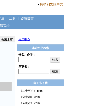
●
轉換到繁體中文
文章
|
工具
|
遼海叢書
清实录
用户中心
收藏本页
本站图书检索
电子书下载
《二十五史》.chm
《全宋词》.chm
《全唐诗》.chm