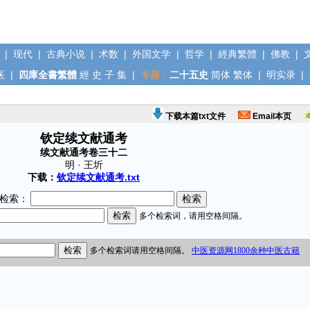
|
现代
|
古典小说
|
术数
|
外国文学
|
哲学
|
經典繁體
|
佛教
|
医
|
四庫全書繁體
經
史
子
集
|
专题：
二十五史
简体
繁体
|
明实录
|
下载本篇txt文件
Email本页
钦定续文献通考
续文献通考卷三十二
明 · 王圻
下载：
钦定续文献通考.txt
检索：