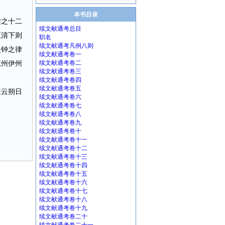
本书目录
梁之十二
续文献通考总目
至清下则
职名
续文献通考凡例八则
夹钟之律
续文献通考卷一
凉州伊州
续文献通考卷二
续文献通考卷三
续文献通考卷四
续文献通考卷五
注云朔日
续文献通考卷六
续文献通考卷七
续文献通考卷八
续文献通考卷九
续文献通考卷十
续文献通考卷十一
续文献通考卷十二
续文献通考卷十三
续文献通考卷十四
续文献通考卷十五
续文献通考卷十六
续文献通考卷十七
续文献通考卷十八
续文献通考卷十九
续文献通考卷二十