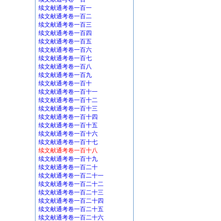
续文献通考卷一百一
续文献通考卷一百二
续文献通考卷一百三
续文献通考卷一百四
续文献通考卷一百五
续文献通考卷一百六
续文献通考卷一百七
续文献通考卷一百八
续文献通考卷一百九
续文献通考卷一百十
续文献通考卷一百十一
续文献通考卷一百十二
续文献通考卷一百十三
续文献通考卷一百十四
续文献通考卷一百十五
续文献通考卷一百十六
续文献通考卷一百十七
续文献通考卷一百十八
续文献通考卷一百十九
续文献通考卷一百二十
续文献通考卷一百二十一
续文献通考卷一百二十二
续文献通考卷一百二十三
续文献通考卷一百二十四
续文献通考卷一百二十五
续文献通考卷一百二十六