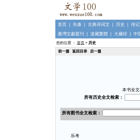
首页
|
先秦
|
古典诗词文
|
历史
|
传记
臺灣文獻叢刊
|
道藏繁體
|
大藏经
|
中
您的位置 ：
首页
>
历史
前一篇
返回目录
后一篇
本书全文
乐考