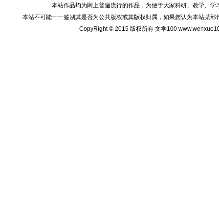
本站作品均为网上普遍流行的作品，为便于大家科研、教学、学
本站不可能一一鉴别其是否为公共版权或其版权归属，如果您认为本站某部
CopyRight © 2015 版权所有 文学100 www.wenxu