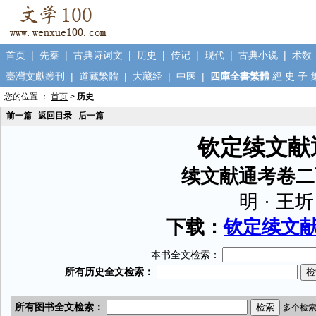
首页
|
先秦
|
古典诗词文
|
历史
|
传记
|
现代
|
古典小说
|
术数
臺灣文獻叢刊
|
道藏繁體
|
大藏经
|
中医
|
四庫全書繁體
經
史
子
您的位置 ：
首页
>
历史
前一篇
返回目录
后一篇
钦定续文献
续文献通考卷二
明 · 王圻
下载：
钦定续文献通
本书全文检索：