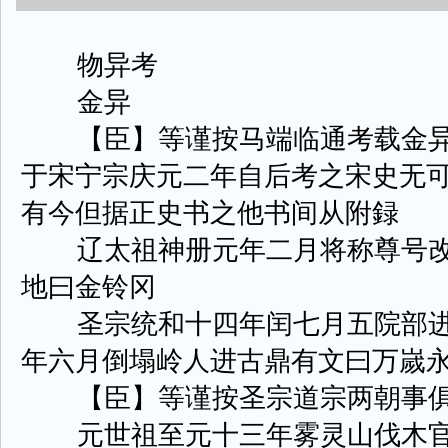
物异考
金异
【臣】等谨按马端临通考载金异
于宋宁宗庆元二年自后考之宋史无
有今但据正史书之他书间从附録
辽太祖神册元年二月将称尊号改
地曰金铃冈
圣宗统和十四年闰七月五院部进
年六月倒塌岭人进古鼎有文曰万嵗
【臣】等谨按圣宗道宗两朝事俱
元世祖至元十三年雾灵山伐木官