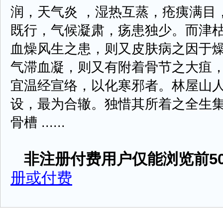
润，天气炎 ，湿热互蒸，疮痍满目
既行，气候凝肃，疡患独少。而津
血燥风生之患，则又皮肤病之因于
气滞血凝，则又有附着骨节之大疽
宜温经宣络，以化寒邪者。林屋山
设，最为合辙。独惜其所着之全生
骨槽 ......
非注册付费用户仅能浏览前50
册或付费