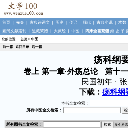
首页
|
先秦
|
古典诗词文
|
历史
|
传记
|
现代
|
古典小说
|
术数
臺灣文獻叢刊
|
道藏繁體
|
大藏经
|
中医
|
四庫全書繁體
經
史
子
您的位置 ：
首页
>
中医
前一篇
返回目录
后一篇
疡科纲
卷上 第一章·外疡总论 第十
民国初年 · 
下载：
疡科纲要
本书全文检索：