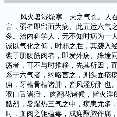
风火暑湿燥寒，天之气也。人在
害，弱者即留而为病。此五运六气
多。治内科学人，无不知时病为一
诚以气化之偏，时邪之胜，其袭入
袭于肌腠筋肉者，即发外疡。殊途
疡者，可不与时推移，先其所因，
系于六气者，约略言之，则头面疮
痈，牙槽骨槽诸肿，皆风淫所胜也
喉口舌诸疳， 肉翻花诸候，皆火淫
酷烈，暑湿热三气之中，疡患尤多
时，血肉之躯蕴毒，成痈酿脓作腐