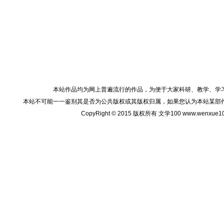
本站作品均为网上普遍流行的作品，为便于大家科研、教学、学
本站不可能一一鉴别其是否为公共版权或其版权归属，如果您认为本站某部
CopyRight © 2015 版权所有 文学100 www.wenxu