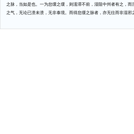
之脉，当如是也。一为怠缓之缓，则濡滞不前，湿阻中州者有之，而
之气，无论已溃未溃，无非泰境。而得怠缓之脉者，亦无往而非湿邪