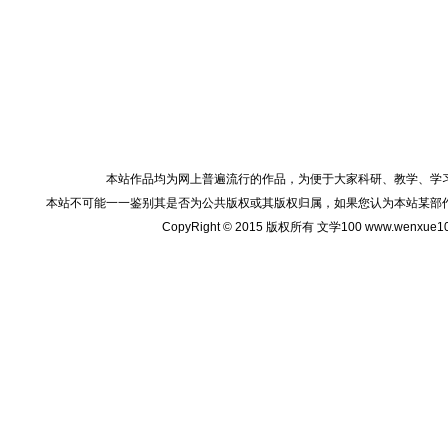
本站作品均为网上普遍流行的作品，为便于大家科研、教学、学
本站不可能一一鉴别其是否为公共版权或其版权归属，如果您认为本站某部
CopyRight © 2015 版权所有 文学100 www.wenxu