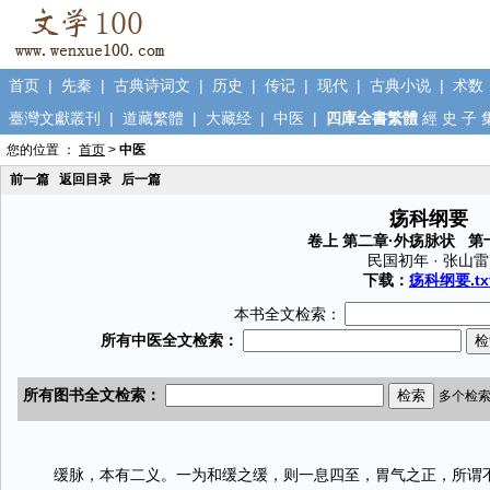
首页
|
先秦
|
古典诗词文
|
历史
|
传记
|
现代
|
古典小说
|
术数
臺灣文獻叢刊
|
道藏繁體
|
大藏经
|
中医
|
四庫全書繁體
經
史
子
您的位置 ：
首页
>
中医
前一篇
返回目录
后一篇
疡科纲要
卷上 第二章·外疡脉状 第
民国初年 · 张山雷
下载：
疡科纲要.tx
本书全文检索：
缓脉，本有二义。一为和缓之缓，则一息四至，胃气之正，所谓不