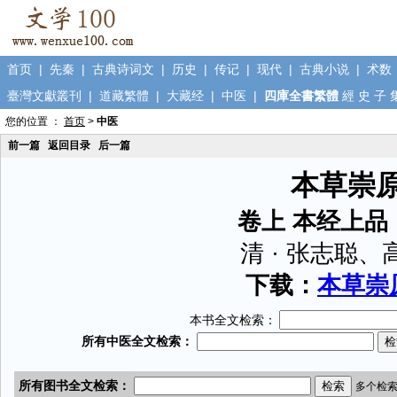
首页
|
先秦
|
古典诗词文
|
历史
|
传记
|
现代
|
古典小说
|
术数
臺灣文獻叢刊
|
道藏繁體
|
大藏经
|
中医
|
四庫全書繁體
經
史
子
您的位置 ：
首页
>
中医
前一篇
返回目录
后一篇
本草崇
卷上 本经上品
清 · 张志聪、
下载：
本草崇原
本书全文检索：