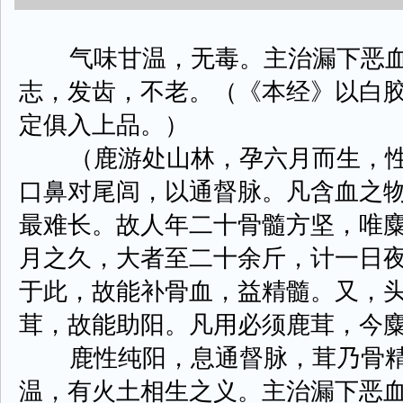
气味甘温，无毒。主治漏下恶血
志，发齿，不老。（《本经》以白
定俱入上品。）
（鹿游处山林，孕六月而生，性
口鼻对尾闾，以通督脉。凡含血之
最难长。故人年二十骨髓方坚，唯
月之久，大者至二十余斤，计一日
于此，故能补骨血，益精髓。又，
茸，故能助阳。凡用必须鹿茸，今
鹿性纯阳，息通督脉，茸乃骨精
温，有火土相生之义。主治漏下恶