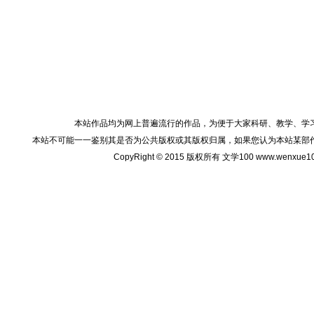
本站作品均为网上普遍流行的作品，为便于大家科研、教学、学
本站不可能一一鉴别其是否为公共版权或其版权归属，如果您认为本站某部
CopyRight © 2015 版权所有 文学100 www.wenxu