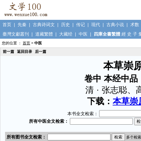
首页
|
先秦
|
古典诗词文
|
历史
|
传记
|
现代
|
古典小说
|
术数
臺灣文獻叢刊
|
道藏繁體
|
大藏经
|
中医
|
四庫全書繁體
經
史
子
您的位置 ：
首页
>
中医
前一篇
返回目录
后一篇
本草崇
卷中 本经中品
清 · 张志聪、
下载：
本草崇原
本书全文检索：