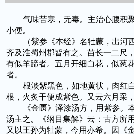
气味苦寒，无毒。主治心腹积聚
小便。
（紫参《本经》名牡蒙，出河西
齐及淮蜀州郡皆有之。苗长一二尺
有似羊蹄者。五月开细白花，似葱
者。
根淡紫黑色，如地黄状，肉红白
根，火炙干便成紫色。又云六月采
《金匮》泽漆汤方，用紫参。本
汤主之。《纲目集解》云：古方所
又以王孙为牡蒙，今用亦希。因《