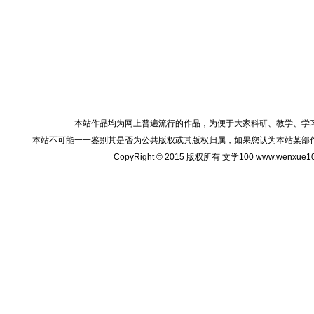
本站作品均为网上普遍流行的作品，为便于大家科研、教学、学
本站不可能一一鉴别其是否为公共版权或其版权归属，如果您认为本站某部
CopyRight © 2015 版权所有 文学100 www.wenxu