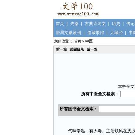
首页
|
先秦
|
古典诗词文
|
历史
|
传记
臺灣文獻叢刊
|
道藏繁體
|
大藏经
|
中
您的位置 ：
首页
>
中医
前一篇
返回目录
后一篇
本书全文
气味辛温，有大毒。主治贼风在皮肤