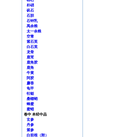
硝石
朴硝
矾石
石胆
石钟乳
禹余粮
太一余粮
空青
紫石英
白石英
龙骨
鹿茸
鹿角胶
鹿角
牛黄
阿胶
麝香
龟甲
牡蛎
桑螵蛸
蜂蜜
蜜蜡
卷中 本经中品
玄参
丹参
紫参
白前根（附）