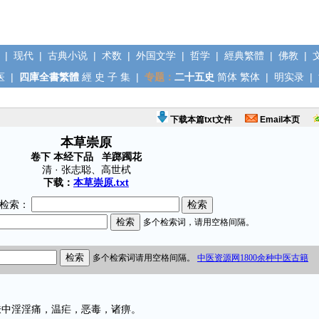
|
现代
|
古典小说
|
术数
|
外国文学
|
哲学
|
經典繁體
|
佛教
|
医
|
四庫全書繁體
經
史
子
集
|
专题：
二十五史
简体
繁体
|
明实录
|
下载本篇txt文件
Email本页
本草崇原
卷下 本经下品 羊踯躅花
清 · 张志聪、高世栻
下载：
本草崇原.txt
检索：
中淫淫痛，温疟，恶毒，诸痹。