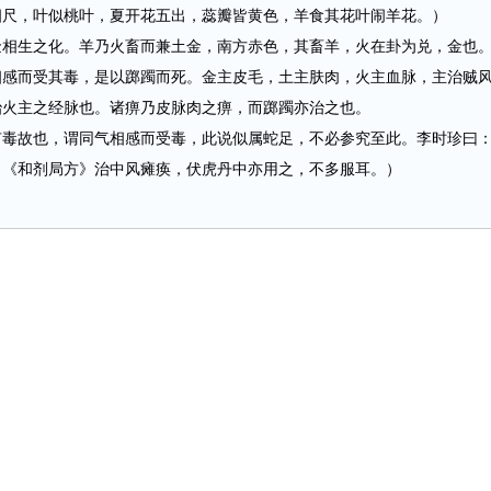
，叶似桃叶，夏开花五出，蕊瓣皆黄色，羊食其花叶闹羊花。）
生之化。羊乃火畜而兼土金，南方赤色，其畜羊，火在卦为兑，金也
相感而受其毒，是以踯躅而死。金主皮毛，土主肤肉，火主血脉，主治贼
治火主之经脉也。诸痹乃皮脉肉之痹，而踯躅亦治之也。
故也，谓同气相感而受毒，此说似属蛇足，不必参究至此。李时珍曰
。《和剂局方》治中风瘫痪，伏虎丹中亦用之，不多服耳。）