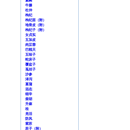
葳蕤
牛膝
杜仲
枸杞
枸杞苗（附）
地骨皮（附）
枸杞子（附）
女贞实
五加皮
肉苁蓉
巴戟天
五味子
蛇床子
覆盆子
菟丝子
沙参
泽泻
菖蒲
远志
细辛
柴胡
升麻
桂
羌活
防风
紫苏
苏子（附）