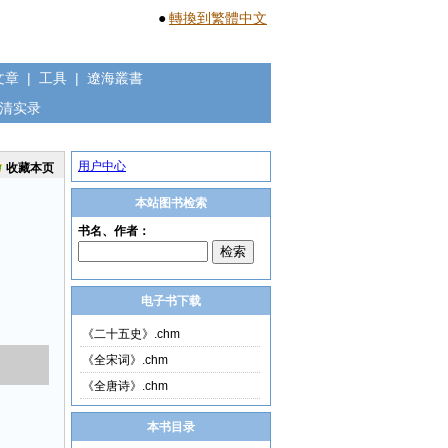
●
轉換到繁體中文
文章
|
工具
|
遼海叢書
清实录
用户中心
收藏本页
本站图书检索
电子书下载
《二十五史》.chm
《全宋词》.chm
《全唐诗》.chm
本书目录