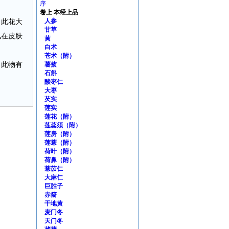
序
卷上 本经上品
。此花大
人参
甘草
风在皮肤
黄
白术
苍术（附）
：此物有
薯蓣
石斛
酸枣仁
大枣
芡实
莲实
莲花（附）
莲蕊须（附）
莲房（附）
莲薏（附）
荷叶（附）
荷鼻（附）
薏苡仁
大麻仁
巨胜子
赤箭
干地黄
麦门冬
天门冬