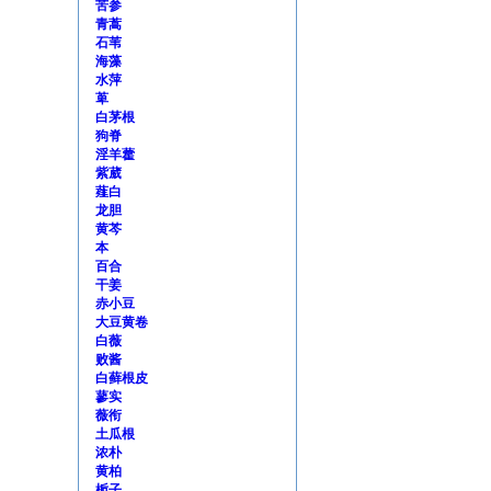
苦参
青蒿
石苇
海藻
水萍
萆
白茅根
狗脊
淫羊藿
紫葳
薤白
龙胆
黄芩
本
百合
干姜
赤小豆
大豆黄卷
白薇
败酱
白藓根皮
蓼实
薇衔
土瓜根
浓朴
黄柏
栀子