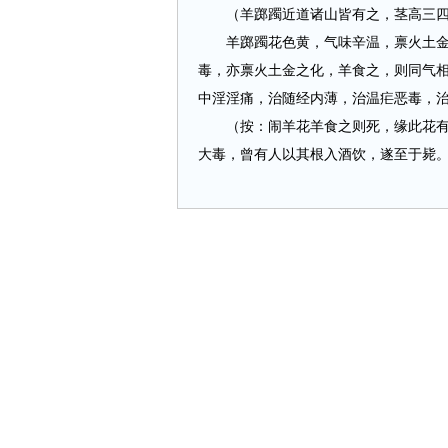
（羊踯躅近道诸山皆有之，茎高三四尺
羊踯躅花色黄，气味辛温，禀火土金相
毒，亦禀火土金之化，羊食之，则同气
中淫淫痛，治随经内薄，治温疟恶毒，
（按：闹羊花羊食之则死，缘此花有毒
大毒，曾有人以其根入酒饮，遂至于毙