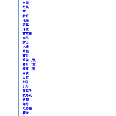
当归
芍药
芎
牡丹
地榆
紫草
泽兰
茜草根
秦艽
防己
木通
葛根
葛谷
葛花（附）
葛叶（附）
葛蔓（附）
麻黄
白芷
荆芥
贝母
苍耳子
款冬花
紫菀
知母
瓜蒌根
瞿麦