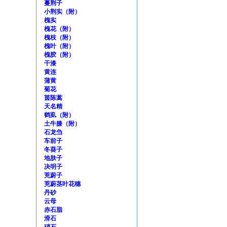
蔓荆子
小荆实（附）
槐实
槐花（附）
槐枝（附）
槐叶（附）
槐胶（附）
干漆
黄连
蒲黄
菊花
茵陈蒿
天名精
鹤虱（附）
土牛膝（附）
石龙刍
车前子
冬葵子
地肤子
决明子
茺蔚子
茺蔚茎叶花穗
丹砂
云母
赤石脂
滑石