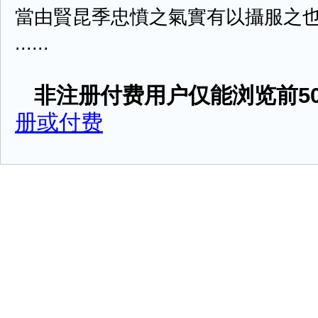
當由賢昆季忠憤之氣實有以攝服之
......
非注册付费用户仅能浏览前50
册或付费