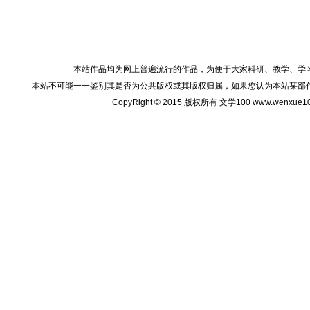
本站作品均为网上普遍流行的作品，为便于大家科研、教学、学
本站不可能一一鉴别其是否为公共版权或其版权归属，如果您认为本站某部
CopyRight © 2015 版权所有 文学100 www.wenxu