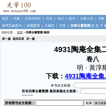
首页
|
先秦
|
古典诗词文
|
历史
|
传记
|
现代
|
古典小说
|
术数
臺灣文獻叢刊
|
道藏繁體
|
大藏经
|
中医
|
四庫全書繁體
經
史
子
您的位置 ：
首页
>
四庫全書繁體·集部
前一篇
返回目录
后一篇
4931陶庵全集
卷八
明 · 黃淳
下载：
4931陶庵全集
本书全文检索：