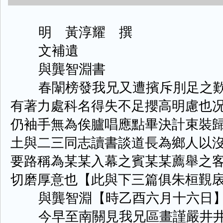
明 黃淳耀 撰
文補遺
與龔智淵書
春闈榜發我兄又遭擯斥刖足之歎
有著力處科名得失不足攖高明慮也
仍袖手無為俟臚唱應點畢決計束裝
土與二三同志讀書談道長為鄉人以
要路稱為某某入幕之賓某某薦舉之
切磨厚意也【此與下三篇俱朱桓覲
與龔智淵【時乙酉六月十六日
今早至南關見我兄區畫謹嚴井井