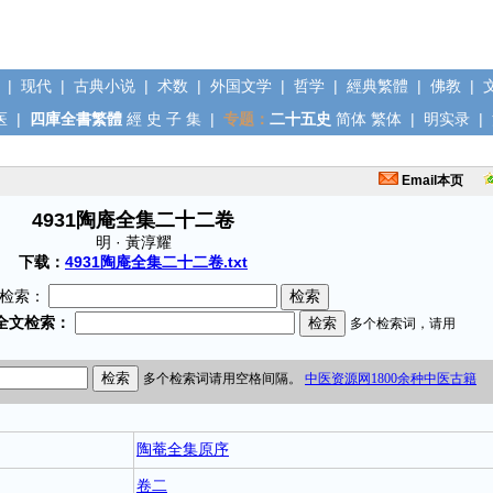
|
现代
|
古典小说
|
术数
|
外国文学
|
哲学
|
經典繁體
|
佛教
|
医
|
四庫全書繁體
經
史
子
集
|
专题：
二十五史
简体
繁体
|
明实录
|
Email本页
4931陶庵全集二十二卷
明 · 黃淳耀
下载：
4931陶庵全集二十二卷.txt
检索：
陶菴全集原序
卷二