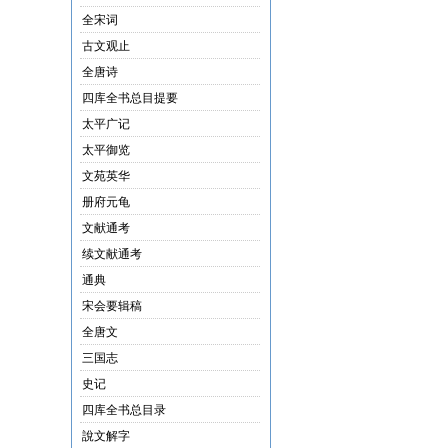
全宋词
古文观止
全唐诗
四库全书总目提要
太平广记
太平御览
文苑英华
册府元龟
文献通考
续文献通考
通典
宋会要辑稿
全唐文
三国志
史记
四库全书总目录
說文解字