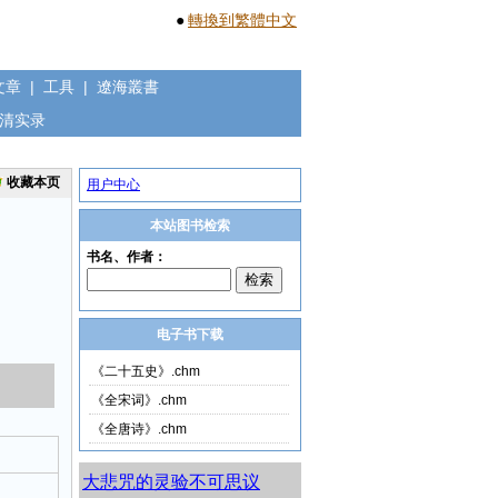
●
轉換到繁體中文
文章
|
工具
|
遼海叢書
清实录
收藏本页
用户中心
本站图书检索
电子书下载
《二十五史》.chm
《全宋词》.chm
《全唐诗》.chm
大悲咒的灵验不可思议