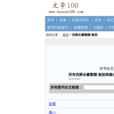
首页
|
先秦
|
古典诗词文
|
历史
|
传记
臺灣文獻叢刊
|
道藏繁體
|
大藏经
|
中
您的位置 ：
首页
>
四庫全書繁體·集部
本书全文
提要
卷一