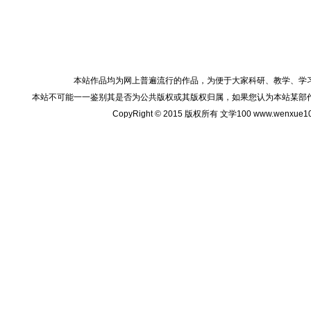
本站作品均为网上普遍流行的作品，为便于大家科研、教学、学
本站不可能一一鉴别其是否为公共版权或其版权归属，如果您认为本站某部
CopyRight © 2015 版权所有 文学100 www.wenxu