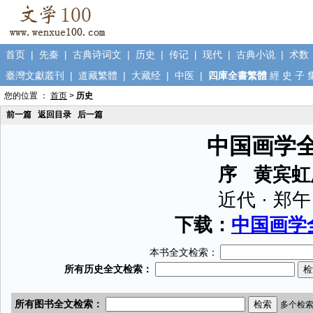
首页
|
先秦
|
古典诗词文
|
历史
|
传记
|
现代
|
古典小说
|
术数
臺灣文獻叢刊
|
道藏繁體
|
大藏经
|
中医
|
四庫全書繁體
經
史
子
您的位置 ：
首页
>
历史
前一篇
返回目录
后一篇
中国画学
序 黄宾虹
近代 · 郑
下载：
中国画学全
本书全文检索：