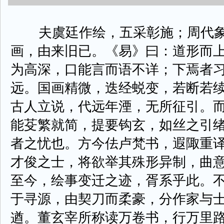
夫虞廷作绘，五采彰施；周代象
画，由来旧已。《易》曰：道形而
为高深，口能言而语不详；下焉者
远。国画精微，迭经蜕变，若断若
古人立说，代远年湮，无所征引。
能芟繁就简，提要钩玄，如丝之引
者之忧也。方今佉卢梵书，遐陬重
才俊之士，将欲举其殊形异制，曲
至今，绘事变迁之迹，胥系乎此。
于寻源，由契刀而柔豪，分作家与
遒。董玄宰所称读万卷书，行万里