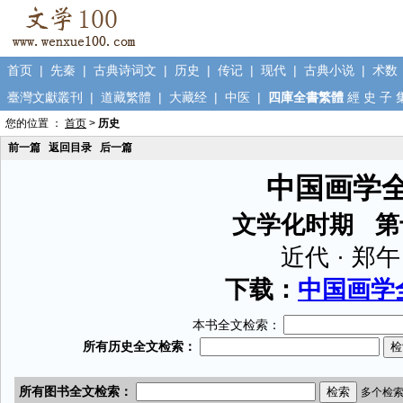
首页
|
先秦
|
古典诗词文
|
历史
|
传记
|
现代
|
古典小说
|
术数
臺灣文獻叢刊
|
道藏繁體
|
大藏经
|
中医
|
四庫全書繁體
經
史
子
您的位置 ：
首页
>
历史
前一篇
返回目录
后一篇
中国画学
文学化时期 第
近代 · 郑
下载：
中国画学全
本书全文检索：