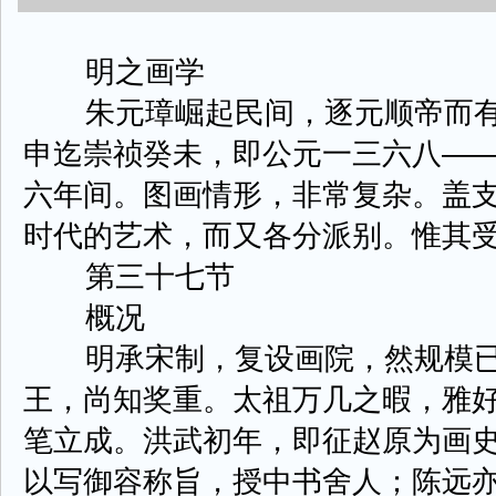
明之画学
朱元璋崛起民间，逐元顺帝而有
申迄崇祯癸未，即公元一三六八—
六年间。图画情形，非常复杂。盖
时代的艺术，而又各分派别。惟其
第三十七节
概况
明承宋制，复设画院，然规模已
王，尚知奖重。太祖万几之暇，雅
笔立成。洪武初年，即征赵原为画
以写御容称旨，授中书舍人；陈远