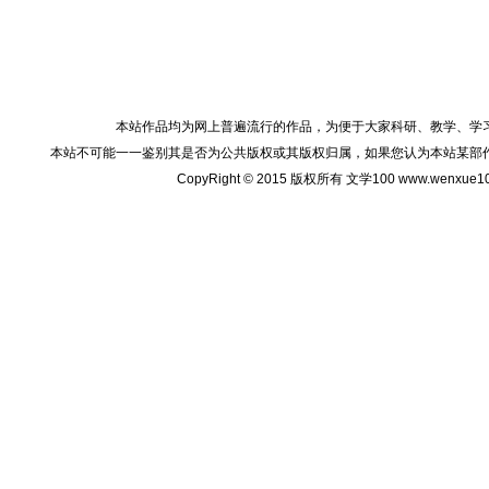
本站作品均为网上普遍流行的作品，为便于大家科研、教学、学
本站不可能一一鉴别其是否为公共版权或其版权归属，如果您认为本站某部
CopyRight © 2015 版权所有 文学100 www.wenxu