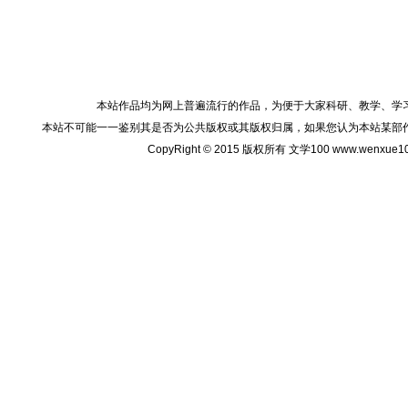
本站作品均为网上普遍流行的作品，为便于大家科研、教学、学
本站不可能一一鉴别其是否为公共版权或其版权归属，如果您认为本站某部
CopyRight © 2015 版权所有 文学100 www.wenxu