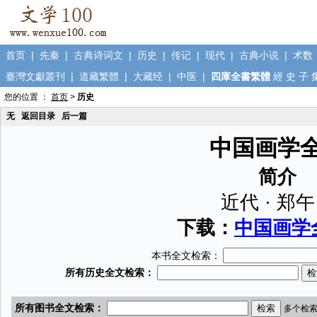
首页
|
先秦
|
古典诗词文
|
历史
|
传记
|
现代
|
古典小说
|
术数
臺灣文獻叢刊
|
道藏繁體
|
大藏经
|
中医
|
四庫全書繁體
經
史
子
您的位置 ：
首页
>
历史
无
返回目录
后一篇
中国画学
简介
近代 · 郑
下载：
中国画学全
本书全文检索：