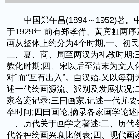
中国郑午昌(1894～1952)著
于1929年,前有郑孝胥、黄宾虹两
画从整体上约分为4个时期,一、初
二、夏、商、周至两汉为礼教时期;
教化时期;四、宋以后至清末为文人化
对”而“互有出入”。自汉始,又以每朝
述一代绘画源流、派别及发展状况;二
家名迹记录;三曰画家,记述一代尤
卒时间;四曰画论,摘录各家画学论述
一、历代关于画学之著述;二、历代
代各种绘画兴衰比例表;四、现代画家