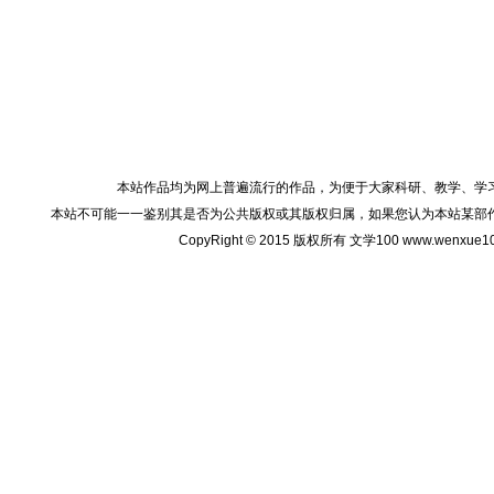
本站作品均为网上普遍流行的作品，为便于大家科研、教学、学
本站不可能一一鉴别其是否为公共版权或其版权归属，如果您认为本站某部
CopyRight © 2015 版权所有 文学100 www.wenxu