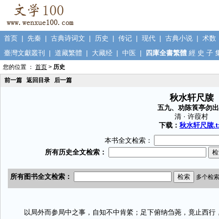
首页
|
先秦
|
古典诗词文
|
历史
|
传记
|
现代
|
古典小说
|
术数
臺灣文獻叢刊
|
道藏繁體
|
大藏经
|
中医
|
四庫全書繁體
經
史
子
您的位置 ：
首页
>
历史
前一篇
返回目录
后一篇
秋水轩尺牍
五九、劝陈筤亭勿出
清 · 许葭村
下载：
秋水轩尺牍.t
本书全文检索：
以局外而参局中之事，自知不中肯綮；足下俯纳刍荛，竟止西行，