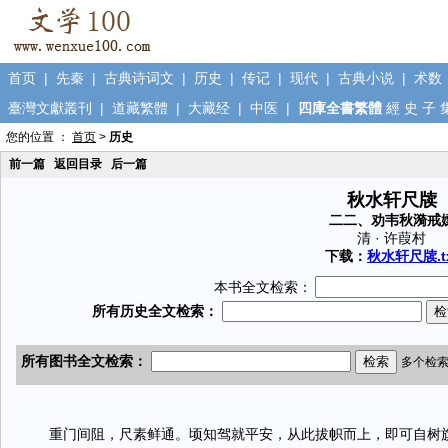
首页
|
先秦
|
古典诗词文
|
历史
|
传记
|
现代
|
古典小说
|
术数
臺灣文獻叢刊
|
道藏繁體
|
大藏经
|
中医
|
四庫全書繁體
經
史
子
您的位置 ：
首页
>
历史
前一篇
返回目录
后一篇
秋水轩尺牍
二二、劝韦秋漪戒
清 · 许葭村
下载：
秋水轩尺牍.t
本书全文检索：
重门间阻，尺素鲜通。顷知驾就平安，从此拔帜而上，即可自树旗