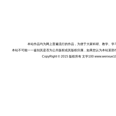
本站作品均为网上普遍流行的作品，为便于大家科研、教学、学
本站不可能一一鉴别其是否为公共版权或其版权归属，如果您认为本站某部
CopyRight © 2015 版权所有 文学100 www.wenxu