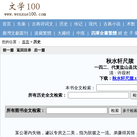
首页
|
先秦
|
古典诗词文
|
历史
|
传记
|
现代
|
古典小说
|
术数
臺灣文獻叢刊
|
道藏繁體
|
大藏经
|
中医
|
四庫全書繁體
經
史
子
您的位置 ：
首页
>
历史
前一篇
返回目录
后一篇
秋水轩尺牍
一四二、代复盐山县沈
清 · 许葭村
下载：
秋水轩尺牍.t
本书全文检索：
某公署内失物，遽以专房之二美，指为胠箧之一流。弟廉得其情，