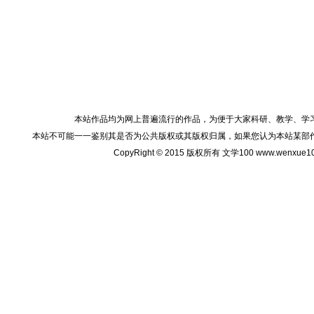
本站作品均为网上普遍流行的作品，为便于大家科研、教学、学
本站不可能一一鉴别其是否为公共版权或其版权归属，如果您认为本站某部
CopyRight © 2015 版权所有 文学100 www.wenxu