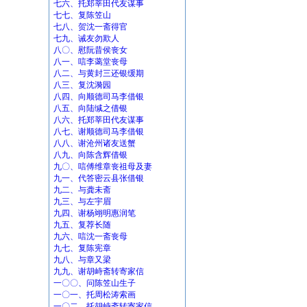
七六、托郑莘田代友谋事
七七、复陈笠山
七八、贺沈一斋得官
七九、诫友勿欺人
八〇、慰阮昔侯丧女
八一、唁李蔼堂丧母
八二、与黄封三还银缓期
八三、复沈漪园
八四、向顺德司马李借银
八五、向陆缄之借银
八六、托郑莘田代友谋事
八七、谢顺德司马李借银
八八、谢沧州诸友送蟹
八九、向陈含辉借银
九〇、唁傅维章丧祖母及妻
九一、代答密云县张借银
九二、与龚未斋
九三、与左宇眉
九四、谢杨翊明惠润笔
九五、复荐长随
九六、唁沈一斋丧母
九七、复陈宪章
九八、与章又梁
九九、谢胡峙斋转寄家信
一〇〇、问陈笠山生子
一〇一、托周松涛索画
一〇二、托胡峙斋转寄家信