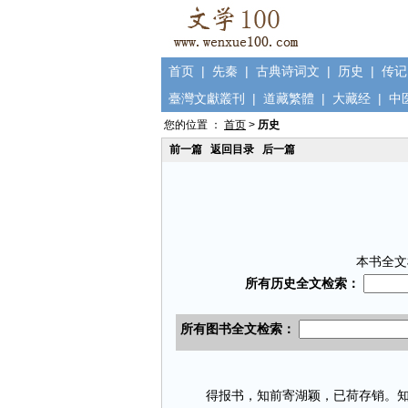
首页
|
先秦
|
古典诗词文
|
历史
|
传记
臺灣文獻叢刊
|
道藏繁體
|
大藏经
|
中
您的位置 ：
首页
>
历史
前一篇
返回目录
后一篇
本书全文
得报书，知前寄湖颖，已荷存销。知