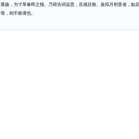
扬，为寸草春晖之报。乃荷吉词远贲，且感且惭。兹拟月初晋省，如
拜母，则不敢请也。