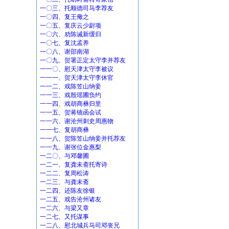
一〇三、托顺德司马李荐友
一〇四、复王儆之
一〇五、复庆云少尉项
一〇六、劝陈诫新缓归
一〇七、复沈孟养
一〇八、谢邵南湖
一〇九、贺署正定太守李并荐友
一一〇、慰天津太守李被议
一一一、贺天津太守李休官
一一二、戏陈笠山纳妾
一一三、戏殷瑶圃负约
一一四、戏胡商彝归里
一一五、贺蒋镜函会试
一一六、谢沧州刺史周惠物
一一七、复胡商彝
一一八、贺陈笠山纳妾并托荐友
一一九、谢张位金惠梨
一二〇、与邓馨圃
一二一、复龚未斋托寄诗
一二二、复周松涛
一二三、与龚未斋
一二四、还陈友徐银
一二五、戏告沧州诸友
一二六、与梁又章
一二七、又托谋事
一二八、慰北城兵马司邓丧兄