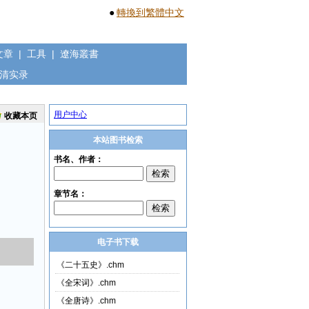
●
轉換到繁體中文
文章
|
工具
|
遼海叢書
清实录
用户中心
收藏本页
本站图书检索
电子书下载
《二十五史》.chm
《全宋词》.chm
《全唐诗》.chm