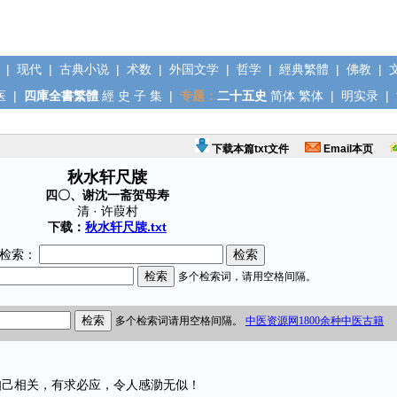
|
现代
|
古典小说
|
术数
|
外国文学
|
哲学
|
經典繁體
|
佛教
|
医
|
四庫全書繁體
經
史
子
集
|
专题：
二十五史
简体
繁体
|
明实录
|
下载本篇txt文件
Email本页
秋水轩尺牍
四〇、谢沈一斋贺母寿
清 · 许葭村
下载：
秋水轩尺牍.txt
检索：
己相关，有求必应，令人感泐无似！