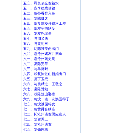
五〇、慰良乡丘友被水
五一、应李德膺借银
五二、贺孙香育入幕
五三、复陈凝之
五四、贺复陈菱舟得河工差
五五、贺左宇眉纳妾
五六、复友托谋事
五七、与周又唐
五八、与黄封三
五九、劝陈筤亭勿出门
六〇、谢沧州诸友并索鱼
六一、谢沧州刺史周
六二、复陈宪章
六三、与单德栽
六四、戏复陈笠山新婚出门
六五、复丁玉焘
六六、与袁精之、王敬之
六七、谢陈赞勋
六八、戏陈笠山娶妻
六九、贺沈一斋、沈漪园得子
七〇、贺沈漪园得女
七一、贺黄舜音纳妾
七二、托沧州诸友照应友人
七三、复谢秀三
七四、复沧州诸友
七五、复钱绳兹