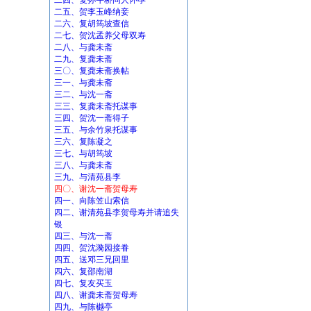
二四、复孙午桥问人怀孕
二五、贺李玉峰纳妾
二六、复胡筠坡查信
二七、贺沈孟养父母双寿
二八、与龚未斋
二九、复龚未斋
三〇、复龚未斋换帖
三一、与龚未斋
三二、与沈一斋
三三、复龚未斋托谋事
三四、贺沈一斋得子
三五、与余竹泉托谋事
三六、复陈凝之
三七、与胡筠坡
三八、与龚未斋
三九、与清苑县李
四〇、谢沈一斋贺母寿
四一、向陈笠山索信
四二、谢清苑县李贺母寿并请追失
银
四三、与沈一斋
四四、贺沈漪园接眷
四五、送邓三兄回里
四六、复邵南湖
四七、复友买玉
四八、谢龚未斋贺母寿
四九、与陈樾亭