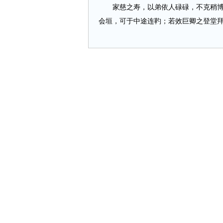
家慈之寿，以弟依人碌碌，不克稍博显
会垣，可于中途连靮；若效巨卿之登堂