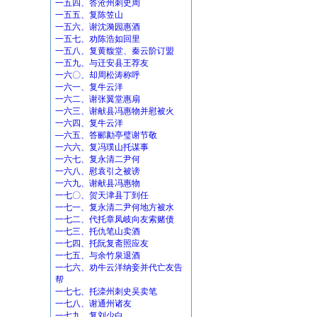
一五四、答沧州刺史周
一五五、复陈笠山
一五六、谢沈漪园惠酒
一五七、劝陈浩如回里
一五八、复黄馥堂、秦云阶订盟
一五九、与迁安县王荐友
一六〇、却周松涛称呼
一六一、复牛云洋
一六二、谢张翼堂惠扇
一六三、谢献县冯惠物并慰被火
一六四、复牛云洋
—六五、答郦勷亭璧谢节敬
一六六、复冯璞山托谋事
一六七、复永清二尹何
一六八、慰袁引之被谤
一六九、谢献县冯惠物
一七〇、贺天津县丁到任
一七一、复永清二尹何地方被水
一七二、代托章凤岐向友索赌债
一七三、托仇笔山卖酒
一七四、托阮复斋照应友
一七五、与余竹泉退酒
一七六、劝牛云洋纳妾并代亡友告
帮
一七七、托滦州刺史吴卖笔
一七八、谢通州诸友
一七九、复刘少白