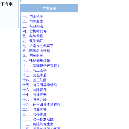
足下有事
本书目录
一、与王沧亭
二、与陈凝之
三、与赵南湖
四、贺梅岭佣寿
五、与陈天度
六、复朱鹤汀
七、求南皮县倪写字
八、唁陈名山丧母
九、与黄封三
十、托杨樾庵谋馆
十一、复陈樾亭并告丧子
十二、与王沧亭
十三、复左宇眉
十四、复王礼园
十五、向玉田县李借银
十六、与陈菱舟
十七、与徐养安
十八、与王九峰
十九、还玉田县李送程仪
二〇、与龚甘林
二一、与孙香度
二二、劝韦秋漪戒嫖
二三、贺陈筠青生女