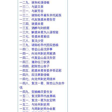
一二九、谢朱松溪借银
一三〇、与梁又章
一三一、与家芳谷
一三二、谢陈松亭雇车并托延医
一三三、代友致龚未斋告苦
一三四、谢龚未斋
一三五、酒醉与刘纫斋
一三六、解龚未斋为人谋馆疑
一三七、答龚未斋索信
一三八、复沈少堂
一三九、请陈松亭代照应慈榇
一四〇、答盐山县沈辞事
一四一、向沧州刺史周索酒
一四二、代复盐山县沈失窃
一四三、邀孙位三饮酒
一四四、慰陈笠山丧子
一四五、慰龚未斋丧妾并答迟慰
一四六、应沈聿新借银
一四七、向沧州刺史周借米
一四八、复沈一斋、陈笠山为女作
伐
一四九、贺杨椿庄妾生女
一五〇、复沈褧亭代改禀稿
一五一、复沈一斋为女定聘
一五二、与沧州刺史周
一五三、与周刺史辩办命案