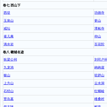
卷七 西山下
西堤
功德寺
玉泉山
瓮山
戒坛
潭柘寺
雀儿庵
仰山
滴水岩
百花陀
卷八 畿辅名迹
狄梁公祠
刘司户
九龙池
岣岣崖
银山
驻跸山
上方山
云水洞
石经山
红螺崄
贾岛墓
楼桑村
督亢陂
郦亭