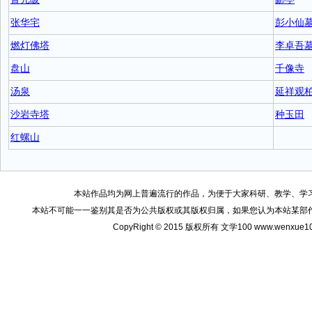
张华宅
彭小仙
燃灯佛塔
李卓吾
盘山
千像寺
汤泉
延祥观
沙岩寺塔
种玉田
红螺山
本站作品均为网上普遍流行的作品，为便于大家科研、教学、学
本站不可能一一鉴别其是否为公共版权或其版权归属，如果您认为本站某部
CopyRight © 2015 版权所有 文学100 www.wenxu