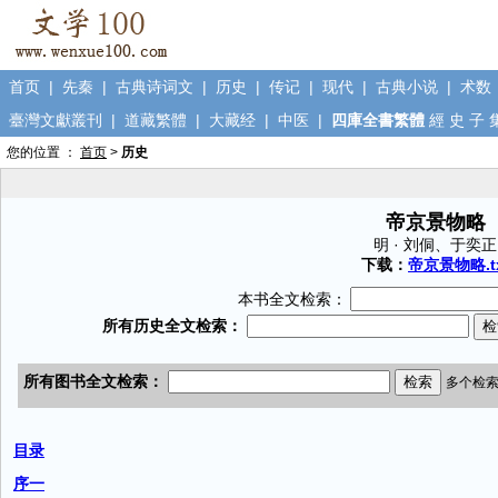
首页
|
先秦
|
古典诗词文
|
历史
|
传记
|
现代
|
古典小说
|
术数
臺灣文獻叢刊
|
道藏繁體
|
大藏经
|
中医
|
四庫全書繁體
經
史
子
您的位置 ：
首页
>
历史
帝京景物略
明 · 刘侗、于奕正
下载：
帝京景物略.t
本书全文检索：
目录
序一