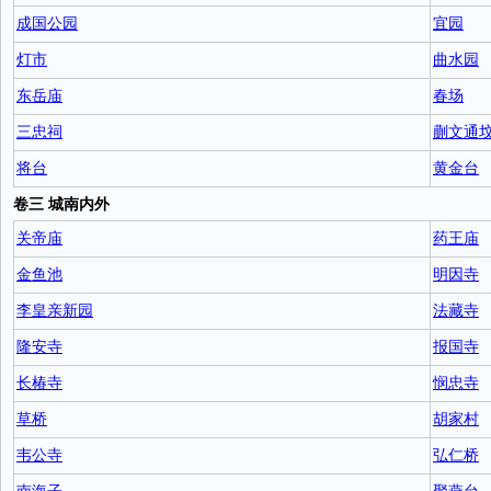
成国公园
宜园
灯市
曲水园
东岳庙
春场
三忠祠
蒯文通
将台
黄金台
卷三 城南内外
关帝庙
药王庙
金鱼池
明因寺
李皇亲新园
法藏寺
隆安寺
报国寺
长椿寺
悯忠寺
草桥
胡家村
韦公寺
弘仁桥