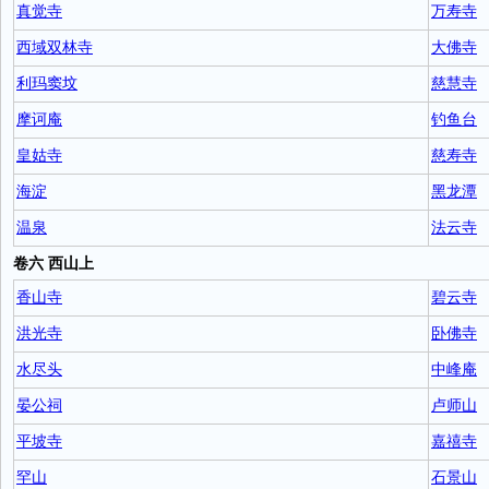
真觉寺
万寿寺
西域双林寺
大佛寺
利玛窦坟
慈慧寺
摩诃庵
钓鱼台
皇姑寺
慈寿寺
海淀
黑龙潭
温泉
法云寺
卷六 西山上
香山寺
碧云寺
洪光寺
卧佛寺
水尽头
中峰庵
晏公祠
卢师山
平坡寺
嘉禧寺
罕山
石景山