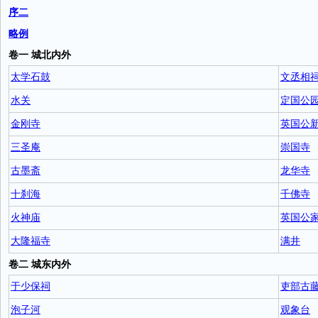
序二
略例
卷一 城北内外
太学石鼓
文丞相
水关
定国公
金刚寺
英国公
三圣庵
崇国寺
古墨斋
龙华寺
十刹海
千佛寺
火神庙
英国公
大隆福寺
满井
卷二 城东内外
于少保祠
吏部古
泡子河
观象台