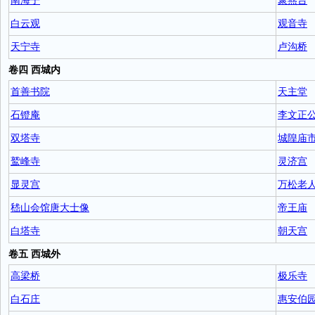
南海子
聚燕台
白云观
观音寺
天宁寺
卢沟桥
卷四 西城内
首善书院
天主堂
石镫庵
李文正
双塔寺
城隍庙
鹫峰寺
灵济宫
显灵宫
万松老
嵇山会馆唐大士像
帝王庙
白塔寺
朝天宫
卷五 西城外
高梁桥
极乐寺
白石庄
惠安伯