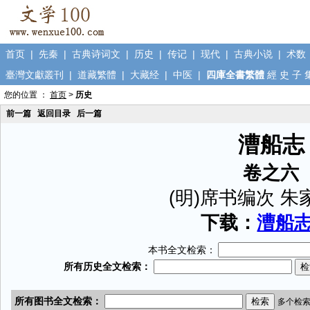
首页
|
先秦
|
古典诗词文
|
历史
|
传记
|
现代
|
古典小说
|
术数
臺灣文獻叢刊
|
道藏繁體
|
大藏经
|
中医
|
四庫全書繁體
經
史
子
您的位置 ：
首页
>
历史
前一篇
返回目录
后一篇
漕船志
卷之六
(明)席书编次 
下载：
漕船志.
本书全文检索：