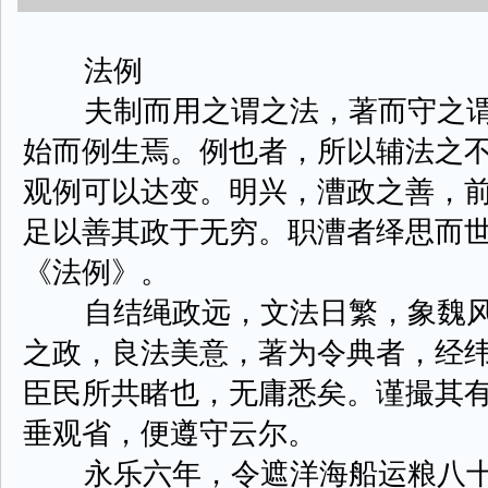
法例
夫制而用之谓之法，著而守之谓
始而例生焉。例也者，所以辅法之
观例可以达变。明兴，漕政之善，
足以善其政于无穷。职漕者绎思而
《法例》。
自结绳政远，文法日繁，象魏风
之政，良法美意，著为令典者，经
臣民所共睹也，无庸悉矣。谨撮其
垂观省，便遵守云尔。
永乐六年，令遮洋海船运粮八十