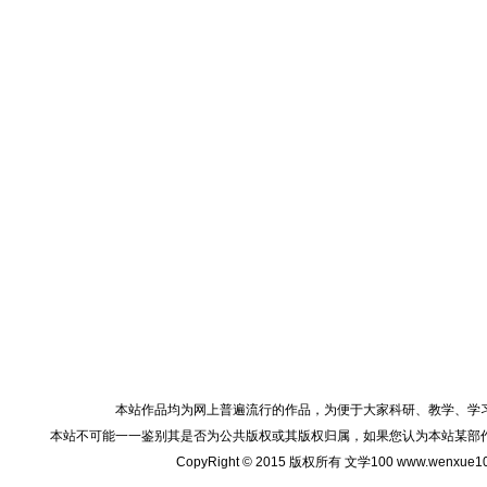
本站作品均为网上普遍流行的作品，为便于大家科研、教学、学
本站不可能一一鉴别其是否为公共版权或其版权归属，如果您认为本站某部
CopyRight © 2015 版权所有 文学100 www.wenxu