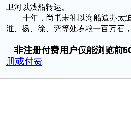
卫河以浅船转运。
十年，尚书宋礼以海船造办太迫
淮、扬、徐、兖等处岁粮一百万石，由会
非注册付费用户仅能浏览前50
册或付费