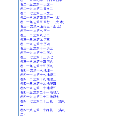
卷二十四 本纪第二十四 庄烈帝二
卷二十五 志第一 天文一
卷二十六 志第二 天文二
卷二十七 志第三 天文三
卷二十八 志第四 五行一（水）
卷二十九 志第五 五行二（火 木）
卷三十 志第六 五行三（金 土）
卷三十一 志第七 历一
卷三十二 志第八 历二
卷三十三 志第九 历三
卷三十四 志第十 历四
卷三十五 志第十一 历五
卷三十六 志第十二 历六
卷三十七 志第十三 历七
卷三十八 志第十四 历八
卷三十九 志第十五 历九
卷四十 志第十六 地理一
卷四十一 志第十七 地理二
卷四十二 志第十八 地理三
卷四十三 志第十九 地理四
卷四十四 志第二十 地理五
卷四十五 志第二十一 地理六
卷四十六 志第二十二 地理七
卷四十七 志第二十三 礼一（吉礼
一）
卷四十八 志第二十四 礼二（吉礼
二）