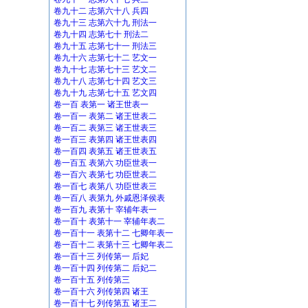
卷九十二 志第六十八 兵四
卷九十三 志第六十九 刑法一
卷九十四 志第七十 刑法二
卷九十五 志第七十一 刑法三
卷九十六 志第七十二 艺文一
卷九十七 志第七十三 艺文二
卷九十八 志第七十四 艺文三
卷九十九 志第七十五 艺文四
卷一百 表第一 诸王世表一
卷一百一 表第二 诸王世表二
卷一百二 表第三 诸王世表三
卷一百三 表第四 诸王世表四
卷一百四 表第五 诸王世表五
卷一百五 表第六 功臣世表一
卷一百六 表第七 功臣世表二
卷一百七 表第八 功臣世表三
卷一百八 表第九 外戚恩泽侯表
卷一百九 表第十 宰辅年表一
卷一百十 表第十一 宰辅年表二
卷一百十一 表第十二 七卿年表一
卷一百十二 表第十三 七卿年表二
卷一百十三 列传第一 后妃
卷一百十四 列传第二 后妃二
卷一百十五 列传第三
卷一百十六 列传第四 诸王
卷一百十七 列传第五 诸王二