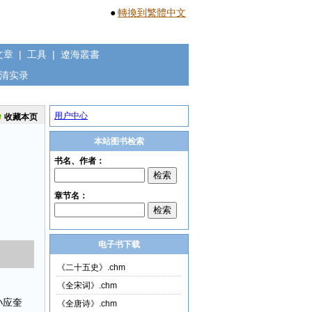
●
轉換到繁體中文
文章
|
工具
|
遼海叢書
清实录
用户中心
收藏本页
本站图书检索
电子书下载
《二十五史》.chm
《全宋词》.chm
孙应奎
《全唐诗》.chm