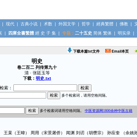
|
现代
|
古典小说
|
术数
|
外国文学
|
哲学
|
經典繁體
|
佛教
|
医
|
四庫全書繁體
經
史
子
集
|
专题：
二十五史
简体
繁体
|
明实录
|
下载本篇txt文件
Email本页
明史
卷二百二 列传第九十
清 · 张廷玉等
下载：
明史.txt
检索：
 王杲（王暐） 周用（宋景屠侨） 闻渊 刘讱（胡缵宗） 孙应奎 （余姚