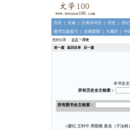
首页
|
先秦
|
古典诗词文
|
历史
|
传记
臺灣文獻叢刊
|
道藏繁體
|
大藏经
|
中
您的位置 ：
首页
>
历史
前一篇
返回目录
后一篇
本书全文
○廖纪 王时中 周期雍 唐龙（子汝楫）