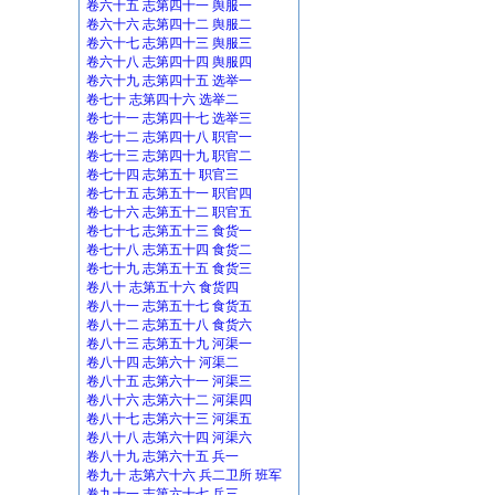
卷六十五 志第四十一 舆服一
卷六十六 志第四十二 舆服二
卷六十七 志第四十三 舆服三
卷六十八 志第四十四 舆服四
卷六十九 志第四十五 选举一
卷七十 志第四十六 选举二
卷七十一 志第四十七 选举三
卷七十二 志第四十八 职官一
卷七十三 志第四十九 职官二
卷七十四 志第五十 职官三
卷七十五 志第五十一 职官四
卷七十六 志第五十二 职官五
卷七十七 志第五十三 食货一
卷七十八 志第五十四 食货二
卷七十九 志第五十五 食货三
卷八十 志第五十六 食货四
卷八十一 志第五十七 食货五
卷八十二 志第五十八 食货六
卷八十三 志第五十九 河渠一
卷八十四 志第六十 河渠二
卷八十五 志第六十一 河渠三
卷八十六 志第六十二 河渠四
卷八十七 志第六十三 河渠五
卷八十八 志第六十四 河渠六
卷八十九 志第六十五 兵一
卷九十 志第六十六 兵二卫所 班军
卷九十一 志第六十七 兵三