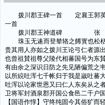
拨川郡王碑一首 定襄王郭英乂
一首
拨川郡王神道碑 张 
珠玉无逺而登辇辂之餙寳也松栝
贵其用人亦如之拨川王论弓仁者源
也曾祖賛祖尊父陵代相蕃国号为东
有由余之深识日防之先见陋偏荒之
以所綂吐浑七千帐归于我是嵗吐蕃
吐浑以论家世恩又曰仁人东矣从之
卫将军封酒泉郡开国公食邑二千户
【国语作惇】守终纯固今其俗犷而