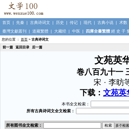
首页
|
先秦
|
古典诗词文
|
历史
|
传记
|
现代
|
古典小说
|
术数
臺灣文獻叢刊
|
道藏繁體
|
大藏经
|
中医
|
四庫全書繁體
經
史
子
您的位置 ：
首页
>
古典诗词文
前一篇
返回目录
后一篇
文苑英
巻八百九十一 
宋 · 李昉
下载：
文苑英华
本书全文检索：