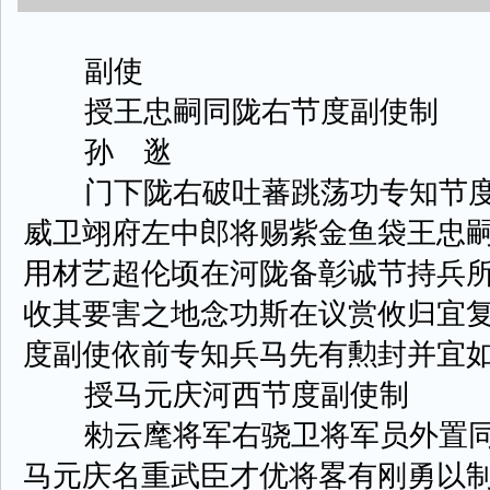
副使
授王忠嗣同陇右节度副使制
孙 逖
门下陇右破吐蕃跳荡功专知节度
威卫翊府左中郎将赐紫金鱼袋王忠
用材艺超伦顷在河陇备彰诚节持兵
收其要害之地念功斯在议赏攸归宜
度副使依前专知兵马先有勲封并宜
授马元庆河西节度副使制
勑云麾将军右骁卫将军员外置同
马元庆名重武臣才优将畧有刚勇以