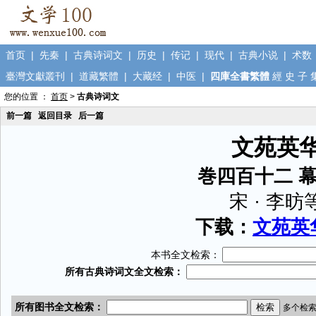
首页
|
先秦
|
古典诗词文
|
历史
|
传记
|
现代
|
古典小说
|
术数
臺灣文獻叢刊
|
道藏繁體
|
大藏经
|
中医
|
四庫全書繁體
經
史
子
您的位置 ：
首页
>
古典诗词文
前一篇
返回目录
后一篇
文苑英
巻四百十二 
宋 · 李昉
下载：
文苑英华
本书全文检索：