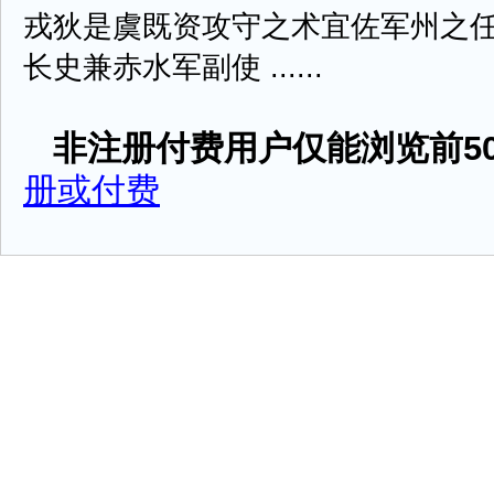
戎狄是虞既资攻守之术宜佐军州之
长史兼赤水军副使 ......
非注册付费用户仅能浏览前50
册或付费