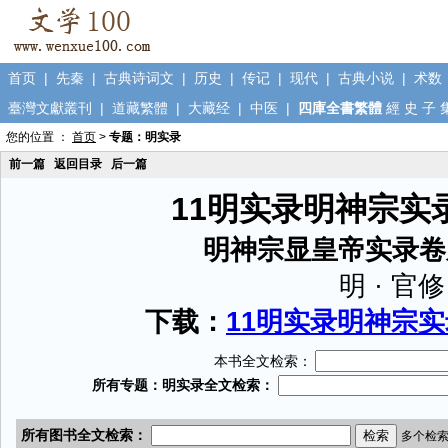
首页
|
先秦
|
古典诗词文
|
历史
|
传记
|
现代
|
古典小说
|
术数
臺灣文獻叢刊
|
道藏繁體
|
大藏经
|
中医
|
四庫全書繁體
經
史
子
您的位置 ：
首页
>
专题：明实录
前一篇
返回目录
后一篇
11明实录明神宗实录
明神宗显皇帝实录卷
明 · 官修
下载：
11明实录明神宗实录
本书全文检索：