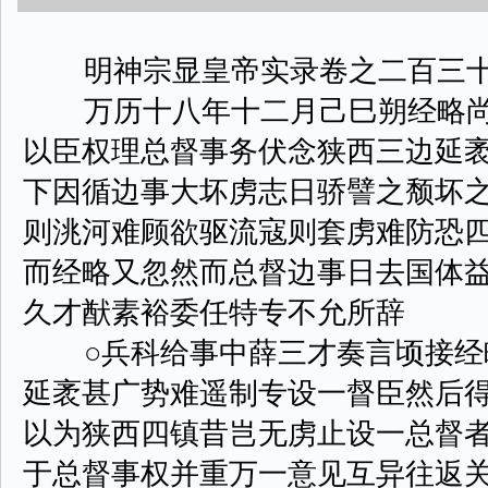
明神宗显皇帝实录卷之二百三
万历十八年十二月己巳朔经略尚
以臣权理总督事务伏念狭西三边延
下因循边事大坏虏志日骄譬之颓坏
则洮河难顾欲驱流寇则套虏难防恐
而经略又忽然而总督边事日去国体益
久才猷素裕委任特专不允所辞
○兵科给事中薛三才奏言顷接经
延袤甚广势难遥制专设一督臣然后
以为狭西四镇昔岂无虏止设一总督
于总督事权并重万一意见互异往返