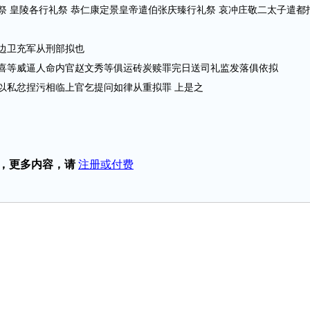
皇陵各行礼祭 恭仁康定景皇帝遣伯张庆臻行礼祭 哀冲庄敬二太子遣都
边卫充军从刑部拟也
等威逼人命内官赵文秀等俱运砖炭赎罪完日送司礼监发落俱依拟
私忿捏污相临上官乞提问如律从重拟罪 上是之
，更多内容，请
注册或付费