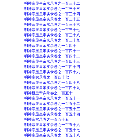
明神宗显皇帝实录卷之一百三十二
明神宗显皇帝实录卷之一百三十三
明神宗显皇帝实录卷之一百三十四
明神宗显皇帝实录卷之一百三十五
明神宗显皇帝实录卷之一百三十六
明神宗显皇帝实录卷之一百三十七
明神宗显皇帝实录卷之一百三十八
明神宗显皇帝实录卷之一百三十九
明神宗显皇帝实录卷之一百四十
明神宗显皇帝实录卷之一百四十一
明神宗显皇帝实录卷之一百四十二
明神宗显皇帝实录卷之一百四十三
明神宗显皇帝实录卷之一百四十四
明神宗显皇帝实录卷之一百四十六
明神宗实录卷之一百四十七
明神宗显皇帝实录卷之一百四十八
明神宗显皇帝实录卷之一百四十九
明神显皇帝实录卷之一百五十
明神宗显皇帝实录卷之一百五十一
明神宗显皇帝实录卷之一百五十二
明神宗显皇帝实录卷之一百五十三
明神宗显皇帝实录卷之一百五十四
明神宗实录卷之一百五十五
明神宗显皇帝实录卷之一百五十六
明神宗显皇帝实录卷之一百五十七
明神宗显皇帝实录卷之一百五十八