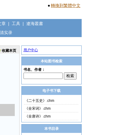
●
轉換到繁體中文
文章
|
工具
|
遼海叢書
清实录
用户中心
收藏本页
本站图书检索
电子书下载
《二十五史》.chm
《全宋词》.chm
《全唐诗》.chm
本书目录