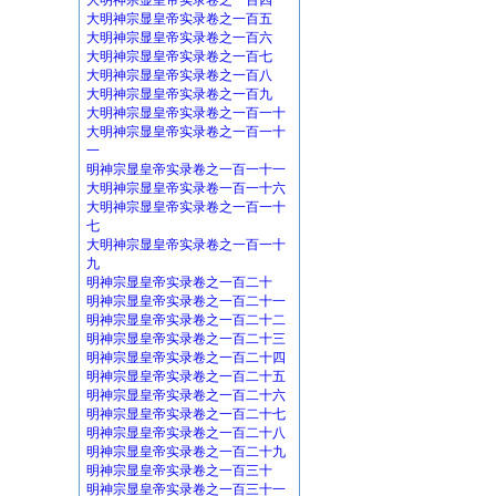
大明神宗显皇帝实录卷之一百四
大明神宗显皇帝实录卷之一百五
大明神宗显皇帝实录卷之一百六
大明神宗显皇帝实录卷之一百七
大明神宗显皇帝实录卷之一百八
大明神宗显皇帝实录卷之一百九
大明神宗显皇帝实录卷之一百一十
大明神宗显皇帝实录卷之一百一十
一
明神宗显皇帝实录卷之一百一十一
大明神宗显皇帝实录卷一百一十六
大明神宗显皇帝实录卷之一百一十
七
大明神宗显皇帝实录卷之一百一十
九
明神宗显皇帝实录卷之一百二十
明神宗显皇帝实录卷之一百二十一
明神宗显皇帝实录卷之一百二十二
明神宗显皇帝实录卷之一百二十三
明神宗显皇帝实录卷之一百二十四
明神宗显皇帝实录卷之一百二十五
明神宗显皇帝实录卷之一百二十六
明神宗显皇帝实录卷之一百二十七
明神宗显皇帝实录卷之一百二十八
明神宗显皇帝实录卷之一百二十九
明神宗显皇帝实录卷之一百三十
明神宗显皇帝实录卷之一百三十一