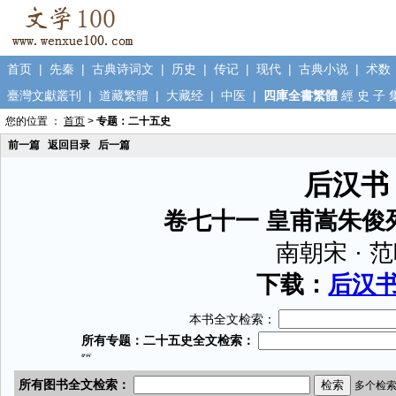
首页
|
先秦
|
古典诗词文
|
历史
|
传记
|
现代
|
古典小说
|
术数
臺灣文獻叢刊
|
道藏繁體
|
大藏经
|
中医
|
四庫全書繁體
經
史
子
您的位置 ：
首页
>
专题：二十五史
前一篇
返回目录
后一篇
后汉书
卷七十一 皇甫嵩朱俊
南朝宋 · 
下载：
后汉书.
本书全文检索：