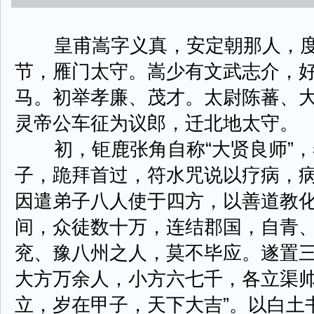
皇甫嵩字义真，安定朝那人，度
节，雁门太守。嵩少有文武志介，
马。初举孝廉、茂才。太尉陈蕃、
灵帝公车征为议郎，迁北地太守。
初，钜鹿张角自称“大贤良师”，
子，跪拜首过，符水咒说以疗病，
因遣弟子八人使于四方，以善道教
间，众徒数十万，连结郡国，自青
兖、豫八州之人，莫不毕应。遂置
大方万余人，小方六七千，各立渠帅
立，岁在甲子，天下大吉”。以白土