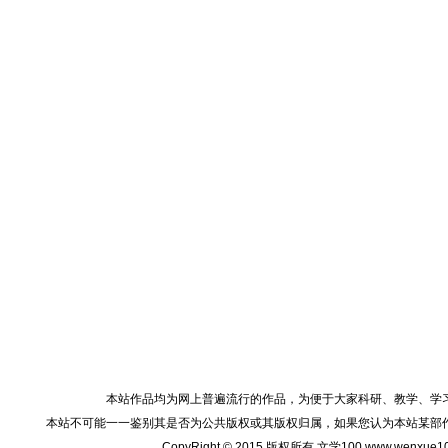
本站作品均为网上普遍流行的作品，为便于大家科研、教学、学
本站不可能一一鉴别其是否为公共版权或其版权归属，如果您认为本站某部
CopyRight © 2015 版权所有 文学100 www.wenxu