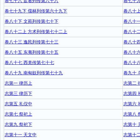
卷七十八 宦者列传第六十八
卷七十
卷七十九下 儒林列传第六十九下
卷八十上
卷八十下 文苑列传第七十下
卷八十一
卷八十二上 方术列传第七十二上
卷八十
卷八十三 逸民列传第七十三
卷八十四
卷八十五 东夷列传第七十五
卷八十
卷八十七 西羌传第七十七
卷八十八
卷八十九 南匈奴列传第七十九
卷九十 
志第一 律历上
志第二 
志第三 律历下
志第四 
志第五 礼仪中
志第六 
志第七 祭祀上
志第八 
志第九 祭祀下
志第十 
志第十一 天文中
志第十二