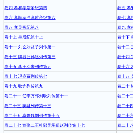
卷四 孝和孝殇帝纪第四
卷五 孝
卷六 孝顺孝冲孝质帝纪第六
卷七 孝
卷八 孝灵帝纪第八
卷九 孝
卷十上 皇后纪第十上
卷十下 
卷十一 刘玄刘盆子列传第一
卷十二
卷十三 隗嚣公孙述列传第三
卷十四
卷十五 李王邓来列传第五
卷十六 
卷十七 冯岑贾列传第七
卷十八 
卷十九 耿弇列传第九
卷二十
卷二十一 任李万邳刘耿列传第十一
卷二十
卷二十三 窦融列传第十三
卷二十四
卷二十五 卓鲁魏刘列传第十五
卷二十
卷二十七 宣张二王杜郭吴承郑赵列传第十七
卷二十