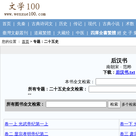
首页
|
先秦
|
古典诗词文
|
历史
|
传记
|
现代
|
古典小说
|
术数
臺灣文獻叢刊
|
道藏繁體
|
大藏经
|
中医
|
四庫全書繁體
經
史
子
您的位置 ：
首页
>
专题：二十五史
后汉书
南朝宋 · 范晔
下载：
后汉书.txt
本书全文检索：
卷一上 光武帝纪第一上
卷一下 
卷二 显宗孝明帝纪第二
卷三 肃