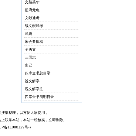
文苑英华
册府元龟
文献通考
续文献通考
通典
宋会要辑稿
全唐文
三国志
史记
四库全书总目录
說文解字
说文解字注
四库全书简明目录
品搜集整理，以方便大家使用，
马上联系本站，本站一经核实，立即删除。
CP备11008129号-7