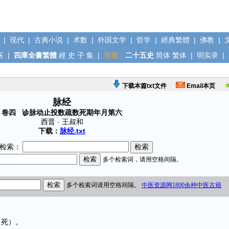
|
现代
|
古典小说
|
术数
|
外国文学
|
哲学
|
經典繁體
|
佛教
|
医
|
四庫全書繁體
經
史
子
集
|
专题：
二十五史
简体
繁体
|
明实录
|
下载本篇txt文件
Email本页
脉经
卷四 诊脉动止投数疏数死期年月第六
西晋 · 王叔和
下载：
脉经.txt
检索：
死）。