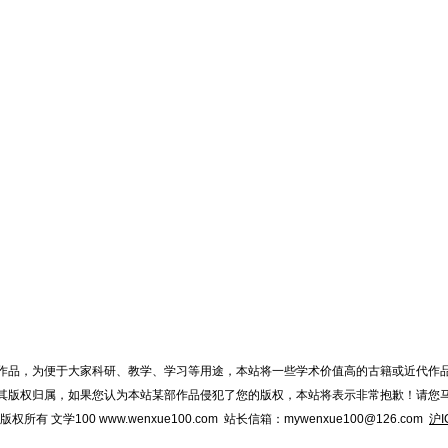
作品，为便于大家科研、教学、学习等用途，本站将一些学术价值高的古籍或近代作
其版权归属，如果您认为本站某部作品侵犯了您的版权，本站将表示非常抱歉！请您
015 版权所有 文学100 www.wenxue100.com 站长信箱：mywenxue100@126.com
沪I