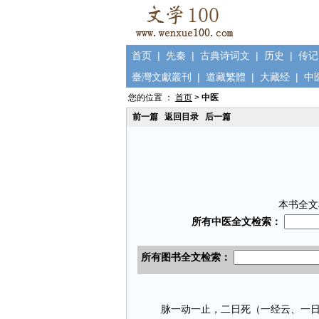
首页
|
先秦
|
古典诗词文
|
历史
|
传记
臺灣文獻叢刊
|
道藏繁體
|
大藏经
|
中
您的位置 ：
首页
>
中医
前一篇
返回目录
后一篇
本书全文
脉一动一止，二日死（一经云、一日