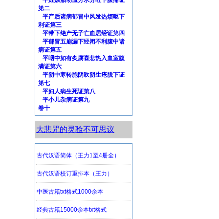
平妊娠胎动血分水分吐下腹痛证
第二
平产后诸病郁冒中风发热烦呕下
利证第三
平带下绝产无子亡血居经证第四
平郁冒五崩漏下经闭不利腹中诸
病证第五
平咽中如有炙腐喜悲热入血室腹
满证第六
平阴中寒转胞阴吹阴生疮脱下证
第七
平妇人病生死证第八
平小儿杂病证第九
卷十
大悲咒的灵验不可思议