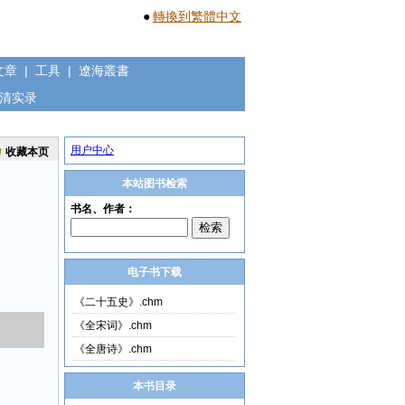
●
轉換到繁體中文
文章
|
工具
|
遼海叢書
清实录
用户中心
收藏本页
本站图书检索
电子书下载
《二十五史》.chm
《全宋词》.chm
《全唐诗》.chm
本书目录