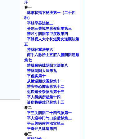
序
卷一
脉形状指下秘决第一（二十四
种）
平脉早晏法第二
分别三关境界脉候所主第三
辨尺寸阴阳荣卫度数第四
平脉视人大小长短男女逆顺法第
五
持脉轻重法第六
两手六脉所主五脏六腑阴阳逆顺
第七
辨脏腑病脉阴阳大法第八
辨脉阴阳大法第九
平虚实第十
从横逆顺伏匿脉第十一
辨灾怪恐怖杂脉第十二
迟疾短长杂脉法第十三
平人得病所起第十四
诊病将瘥难已脉第十五
卷二
平三关阴阳二十四气脉第一
平人迎神门气口前后脉第二
平三关病候并治宜第三
平奇经八脉病第四
卷三