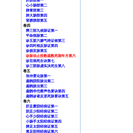
肝胆部第一
心小肠部第二
脾胃部第三
肺大肠部第四
肾膀胱部第五
卷四
辨三部九候脉证第一
平杂病脉第二
诊五脏六腑气绝证候第三
诊四时相反脉证第四
诊损至脉第五
诊脉动止投数疏数死期年月第六
诊百病死生诀第七
诊三部脉虚实决死生第八
卷五
张仲景论脉第一
扁鹊阴阳脉法第二
扁鹊脉法第三
扁鹊华佗察声色要诀第四
扁鹊诊诸反逆死脉要诀第五
卷六
肝足厥阴经病证第一
胆足少阳经病证第二
心手少阴经病证第三
小肠手太阳经病证第四
脾足太阴经病证第五
胃足阳明经病证第六