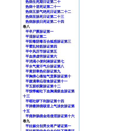
热病生死期日证第二十
热病十逆死证第二十一
热病五脏气绝死日证第二十二
热病至脉死日证第二十三
热病脉损日死证第二十四
卷八
平卒尸厥脉证第一
平湿脉证第二
平阳毒阴毒百合狐惑脉证第三
平霍乱转筋脉证第四
平中风历节脉证第五
平血痹虚劳脉证第六
平消渴小便利淋脉证第七
平水气黄汗气分脉证第八
平黄胆寒热疟脉证第九
平胸痹心痛短气贲豚脉证第十
平腹满寒疝宿食脉证第十一
平五脏积聚脉证第十二
平惊悸衄吐下血胸满瘀血脉证第
十三
平呕吐哕下利脉证第十四
平肺痿肺痈咳逆上气淡饮脉证第
十五
平痈肿肠痈金疮侵淫脉证第十六
卷九
平妊娠分别男女将产诸证第一