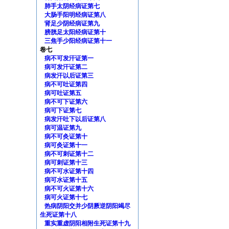
肺手太阴经病证第七
大肠手阳明经病证第八
肾足少阴经病证第九
膀胱足太阳经病证第十
三焦手少阳经病证第十一
卷七
病不可发汗证第一
病可发汗证第二
病发汗以后证第三
病不可吐证第四
病可吐证第五
病不可下证第六
病可下证第七
病发汗吐下以后证第八
病可温证第九
病不可灸证第十
病可灸证第十一
病不可刺证第十二
病可刺证第十三
病不可水证第十四
病可水证第十五
病不可火证第十六
病可火证第十七
热病阴阳交并少阴厥逆阴阳竭尽
生死证第十八
重实重虚阴阳相附生死证第十九