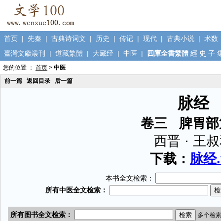
首页
|
先秦
|
古典诗词文
|
历史
|
传记
|
现代
|
古典小说
|
术数
臺灣文獻叢刊
|
道藏繁體
|
大藏经
|
中医
|
四庫全書繁體
經
史
子
您的位置 ：
首页
>
中医
前一篇
返回目录
后一篇
脉经
卷三 脾胃部
西晋 · 王
下载：
脉经.
本书全文检索：