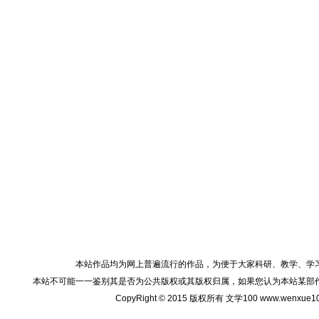
本站作品均为网上普遍流行的作品，为便于大家科研、教学、学
本站不可能一一鉴别其是否为公共版权或其版权归属，如果您认为本站某部
CopyRight © 2015 版权所有 文学100 www.wenxu