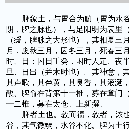
脾象土，与胃合为腑（胃为水谷
阴，脾之脉也），与足阳明为表里
（缓，脾脉之大形也），其相夏三
月，废秋三月，囚冬三月，死春三
时、日；困日壬癸，困时人定、夜
旦、日出（并木时也）。其神意，
其声歌，其色黄，其臭香，其液涎
酸。脾俞在背第十一椎，募在章门
十二椎，募在太仓。上新撰。
脾者土也。敦而福，敦者，浓也
谷，其气微弱，水谷不化。脾为土