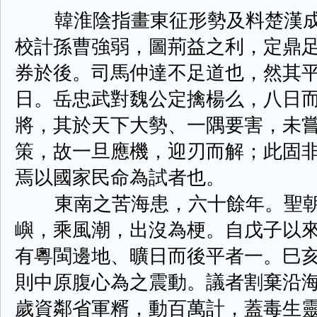
韓淮陰指畫東征形勢及料楚漢成
校計孫曹強弱，圖荊益之利，定鼎
券於後。司馬仲達不足道也，然其
日。岳忠武對魏公定擒楊么，八日
將，其於天下大勢、一隅要害，未
策，故一旦應機，迎刃而解；此固
焉以國家民命為試者也。
東南之苦海患，六十餘年。聖朝
嶼，乘風潮，出沒為梗。自戊子以
有粵閩邊地、曠日而後平者一。巳
則中原腹心為之震動。議者割棄沿
歲資鄰省軍糈，動百萬計，蓋毒生