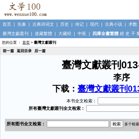
首页
|
先秦
|
古典诗词文
|
历史
|
传记
|
现代
|
古典小说
|
术数
臺灣文獻叢刊
|
道藏繁體
|
大藏经
|
中医
|
四庫全書繁體
經
史
子
您的位置 ：
首页
>
臺灣文獻叢刊
前一篇
返回目录
后一篇
臺灣文獻叢刊013
李序
下载：
臺灣文獻叢刊013
本书全文检索：