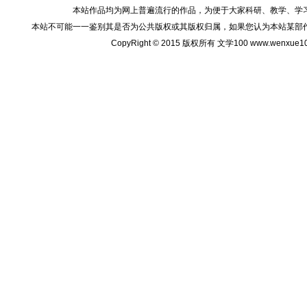
本站作品均为网上普遍流行的作品，为便于大家科研、教学、学
本站不可能一一鉴别其是否为公共版权或其版权归属，如果您认为本站某部
CopyRight © 2015 版权所有 文学100 www.wenxu