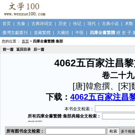
首页
|
先秦
|
古典诗词文
|
历史
|
传记
|
现代
|
古典小说
|
术数
臺灣文獻叢刊
|
道藏繁體
|
大藏经
|
中医
|
四庫全書繁體
經
史
子
您的位置 ：
首页
>
四庫全書繁體·集部
前一篇
返回目录
后一篇
4062五百家注昌
卷二十九
[唐]韓愈撰、[宋
下载：
4062五百家注昌黎
本书全文检索：