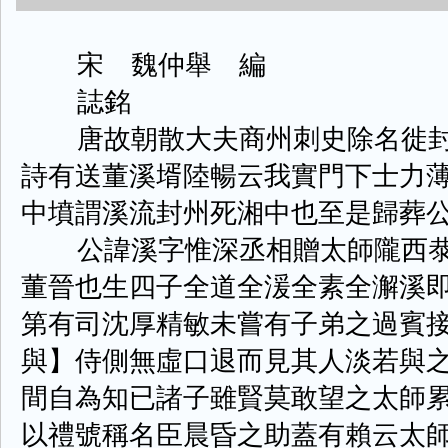
宋 魏仲舉 編
誌銘
唐故朝散大夫商州刺史除名徙封
詩有送董溪壻陸暢云我實門下士力
中墳謂溪流封州死湘中也至是歸葬
公諱溪字惟深丞相贈太師隴西㳟
董晉也生四子全道全湲全素全澥溪
第有司沈厚精敏未嘗有子弟之過賓
與】侍側無虛口退而見其人淡若與
間自為知已諸子雖賢莫敢望之太師
以禮號稱名臣晨昏之助蓋有賴云太