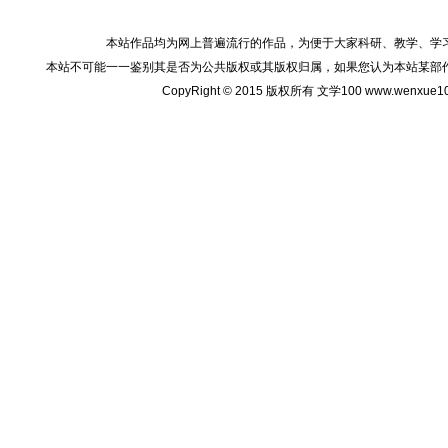
本站作品均为网上普遍流行的作品，为便于大家科研、教学、学
本站不可能一一鉴别其是否为公共版权或其版权归属，如果您认为本站某部
CopyRight © 2015 版权所有 文学100 www.wenxu