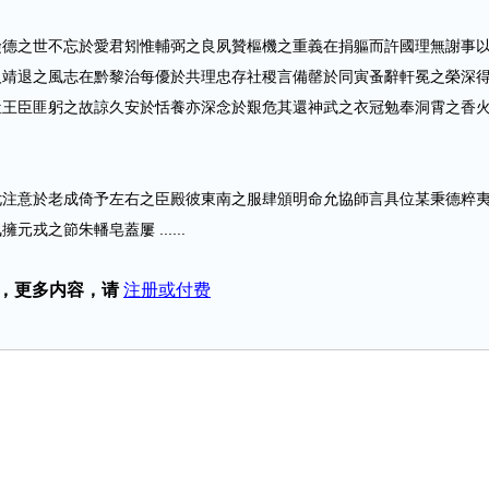
之世不忘於愛君矧惟輔弼之良夙贊樞機之重義在捐軀而許國理無謝事
人靖退之風志在黔黎治每優於共理忠存社稷言備罄於同寅蚤辭軒冕之榮深
豈王臣匪躬之故諒久安於恬養亦深念於艱危其還神武之衣冠勉奉洞霄之香
意於老成倚予左右之臣殿彼東南之服肆頒明命允協師言具位某秉德粹
戎之節朱轓皂蓋屢 ......
，更多内容，请
注册或付费