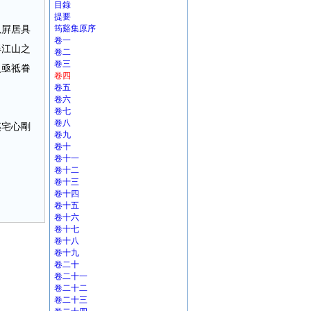
目錄
提要
以屛居具
筠谿集原序
卷一
得江山之
卷二
卷三
火亟祗眷
卷四
卷五
卷六
卷七
卷八
夷宅心剛
卷九
卷十
卷十一
卷十二
卷十三
卷十四
卷十五
卷十六
卷十七
卷十八
卷十九
卷二十
卷二十一
卷二十二
卷二十三