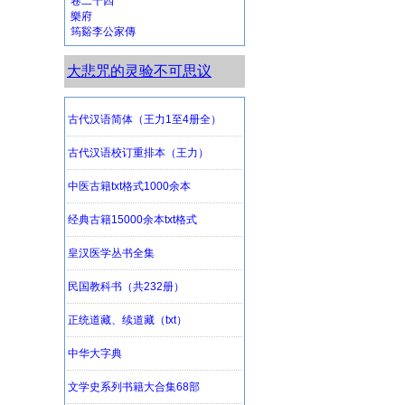
卷二十四
樂府
筠谿李公家傳
大悲咒的灵验不可思议