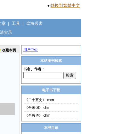
●
轉換到繁體中文
文章
|
工具
|
遼海叢書
清实录
用户中心
收藏本页
本站图书检索
电子书下载
《二十五史》.chm
《全宋词》.chm
《全唐诗》.chm
本书目录