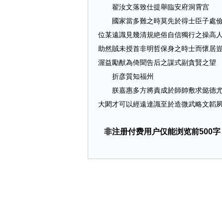
翟汝文落致仕提舉臨安府洞霄宫
國家當多難之時莫先於得士臣子處儉德
位某遠識見幾清規絶俗自信獨行之操高
助然賊未授首非明哲保身之時士而懷居
渥益勵猷為倚聞告后之謀式副貪賢之望
折彦質知福州
朕嘉惠多方將責成於師帥敷求懿德尤注
大閎才可以經遠達識至於造微武略文韜夙擁元
非注册付费用户仅能浏览前500字