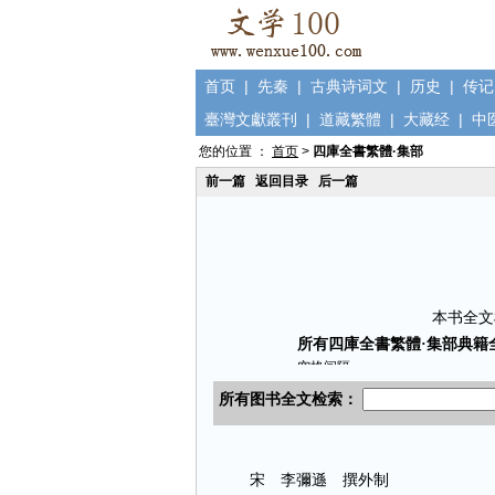
首页
|
先秦
|
古典诗词文
|
历史
|
传记
臺灣文獻叢刊
|
道藏繁體
|
大藏经
|
中
您的位置 ：
首页
>
四庫全書繁體·集部
前一篇
返回目录
后一篇
本书全文
宋 李彌遜 撰外制