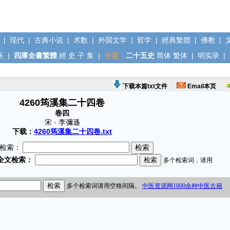
|
现代
|
古典小说
|
术数
|
外国文学
|
哲学
|
經典繁體
|
佛教
|
医
|
四庫全書繁體
經
史
子
集
|
专题：
二十五史
简体
繁体
|
明实录
|
下载本篇txt文件
Email本页
4260筠溪集二十四卷
卷四
宋 · 李彌遜
下载：
4260筠溪集二十四卷.txt
检索：