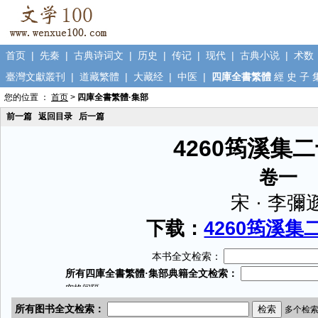
首页
|
先秦
|
古典诗词文
|
历史
|
传记
|
现代
|
古典小说
|
术数
臺灣文獻叢刊
|
道藏繁體
|
大藏经
|
中医
|
四庫全書繁體
經
史
子
您的位置 ：
首页
>
四庫全書繁體·集部
前一篇
返回目录
后一篇
4260筠溪集
卷一
宋 · 李彌
下载：
4260筠溪集二
本书全文检索：