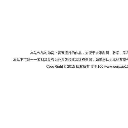
本站作品均为网上普遍流行的作品，为便于大家科研、教学、学
本站不可能一一鉴别其是否为公共版权或其版权归属，如果您认为本站某部
CopyRight © 2015 版权所有 文学100 www.wenxu