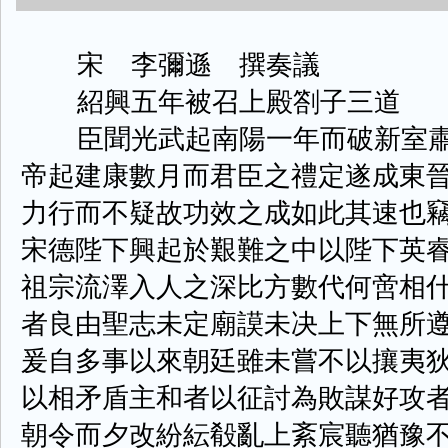
宋 李彌遜 撰奏議
紹興五年被召上殿劄子三道
臣聞光武起南陽一年而破新室肅
帝起建康數月而君臣之禮定遂成東
力行而不疑故功效之成如此其速也
宋德陛下興起於艱難之中以陛下英
祖宗流澤入人之深比方數代何啻相
者良由聖志未定廟謨未决上下無所
爰自多事以來朝廷雖未嘗不以攘夷
以相矛盾主和者以征討為敗謀好攻
朝令而夕改紛紜殽亂上紊宸聽猶豫