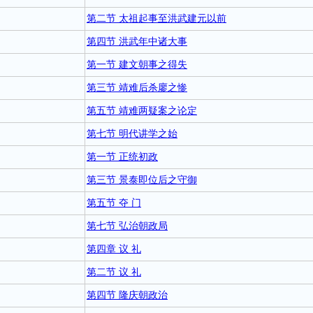
第二节 太祖起事至洪武建元以前
第四节 洪武年中诸大事
第一节 建文朝事之得失
第三节 靖难后杀廖之惨
第五节 靖难两疑案之论定
第七节 明代讲学之始
第一节 正统初政
第三节 景泰即位后之守御
第五节 夺 门
第七节 弘治朝政局
第四章 议 礼
第二节 议 礼
第四节 隆庆朝政治