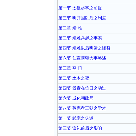
第一节 太祖起事之前提
第三节 明开国以后之制度
第二章 靖 难
第二节 靖难兵起之事实
第四节 靖难以后明运之隆替
第六节 仁宣两朝大事略述
第三章 夺 门
第二节 土木之变
第四节 景泰在位日之功过
第六节 成化朝政局
第八节 英宪孝三朝之学术
第一节 武宗之失道
第三节 议礼前后之影响