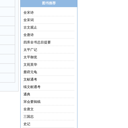
图书推荐
全宋诗
全宋词
古文观止
全唐诗
四库全书总目提要
太平广记
太平御览
文苑英华
册府元龟
文献通考
续文献通考
通典
宋会要辑稿
全唐文
三国志
史记