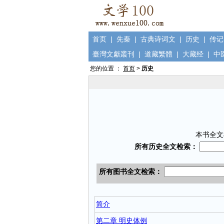
首页
|
先秦
|
古典诗词文
|
历史
|
传记
臺灣文獻叢刊
|
道藏繁體
|
大藏经
|
中
您的位置 ：
首页
>
历史
本书全文
简介
第二章 明史体例