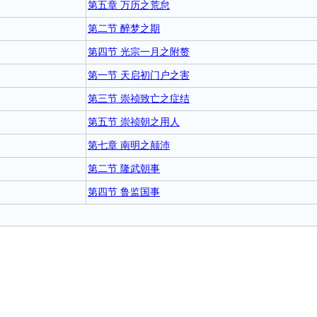
第五章 万历之荒怠
第二节 醉梦之期
第四节 光宗一月之附赘
第一节 天启初门户之害
第三节 崇祯致亡之症结
第五节 崇祯朝之用人
第七章 南明之颠沛
第二节 隆武朝事
第四节 鲁监国事