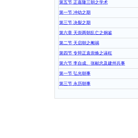
第五节 正嘉隆三朝之学术
第一节 冲幼之期
第三节 决裂之期
第六章 天崇两朝乱亡之炯鉴
第二节 天启朝之阉祸
第四节 专辩正袁崇焕之诬枉
第六节 李自成、张献忠及建州兵事
第一节 弘光朝事
第三节 永历朝事