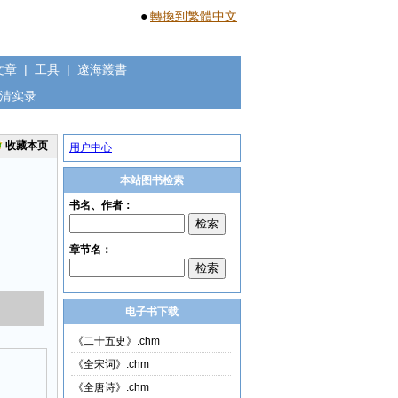
●
轉換到繁體中文
文章
|
工具
|
遼海叢書
清实录
收藏本页
用户中心
本站图书检索
电子书下载
《二十五史》.chm
《全宋词》.chm
《全唐诗》.chm