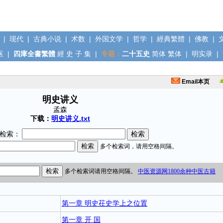
|
现代
|
古典小说
|
术数
|
外国文学
|
哲学
|
經典繁體
|
佛教
|
医
|
四庫全書繁體
經
史
子
集
|
专题：
二十五史
简体
繁体
|
明实录
|
Email本页
明史讲义
孟森
下载：
明史讲义.txt
检索：
第一章 明史茌史学上之位置
第一章 开 国