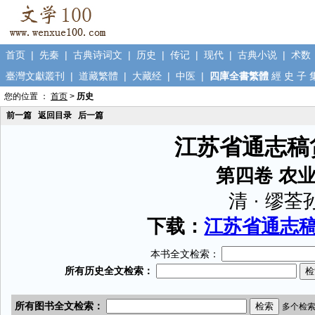
首页
|
先秦
|
古典诗词文
|
历史
|
传记
|
现代
|
古典小说
|
术数
臺灣文獻叢刊
|
道藏繁體
|
大藏经
|
中医
|
四庫全書繁體
經
史
子
您的位置 ：
首页
>
历史
前一篇
返回目录
后一篇
江苏省通志稿
第四卷 农
清 · 缪荃
下载：
江苏省通志稿货
本书全文检索：