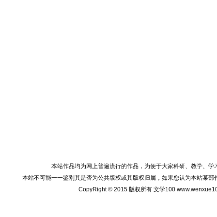
本站作品均为网上普遍流行的作品，为便于大家科研、教学、学
本站不可能一一鉴别其是否为公共版权或其版权归属，如果您认为本站某部
CopyRight © 2015 版权所有 文学100 www.wenxu